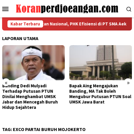
Loncat
Menu
ke
Mobile
konten
Kerahkan Kekuatan Nasional, PHK Efisiensi di PT SMA Aeknabara J
Kabar Terbaru
LAPORAN UTAMA
«
»
Banding Dedi Mulyadi
Bapak Aing Mengajukan
Terhadap Putusan PTUN
Banding, MA Tak Boleh
Dinilai Menghambat UMSK
Mengubur Putusan PTUN Soal
Jabar dan Mencegah Buruh
UMSK Jawa Barat
Hidup Sejahtera
TAG:
EXCO PARTAI BURUH MOJOKERTO