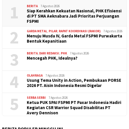
1
BERITA
7 Agustus 2026
Siap Kerahkan Kekuatan Nasional, PHK Efisiensi
di PT SMA Aeknabara Jadi Prioritas Perjuangan
FSPMI
2
GARDA METAL
,
PILAR
,
RAPAT KOORDINASI (RAKOR)
7 Agustus 2026
Menuju Musda IV, Garda Metal FSPMI Purwakarta
Bentuk Kepanitiaan
3
BERITA
,
DARI REDAKSI
,
PHK
7 Agustus 2026
Mencegah PHK, Idealnya?
4
OLAHRAGA
7 Agustus 2026
Usung Tema Unity in Action, Pembukaan PORSE
2026 PT. Aisin Indonesia Resmi Digelar
5
SERBA SERBI
7 Agustus 2026
Ketua PUK SPAI FSPMI PT Paxar Indonesia Hadiri
Kegiatan CSR Warrior Squad Disabilitas PT
Avery Dennison
BERITA POPULER MINGGU INI