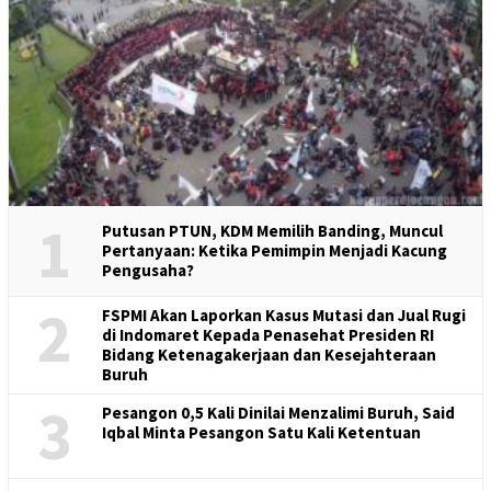
1
Putusan PTUN, KDM Memilih Banding, Muncul
Pertanyaan: Ketika Pemimpin Menjadi Kacung
Pengusaha?
2
FSPMI Akan Laporkan Kasus Mutasi dan Jual Rugi
di Indomaret Kepada Penasehat Presiden RI
Bidang Ketenagakerjaan dan Kesejahteraan
Buruh
3
Pesangon 0,5 Kali Dinilai Menzalimi Buruh, Said
Iqbal Minta Pesangon Satu Kali Ketentuan