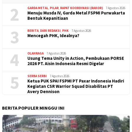
2
GARDA METAL
,
PILAR
,
RAPAT KOORDINASI (RAKOR)
7 Agustus 2026
Menuju Musda IV, Garda Metal FSPMI Purwakarta
Bentuk Kepanitiaan
3
BERITA
,
DARI REDAKSI
,
PHK
7 Agustus 2026
Mencegah PHK, Idealnya?
4
OLAHRAGA
7 Agustus 2026
Usung Tema Unity in Action, Pembukaan PORSE
2026 PT. Aisin Indonesia Resmi Digelar
5
SERBA SERBI
7 Agustus 2026
Ketua PUK SPAI FSPMI PT Paxar Indonesia Hadiri
Kegiatan CSR Warrior Squad Disabilitas PT
Avery Dennison
BERITA POPULER MINGGU INI