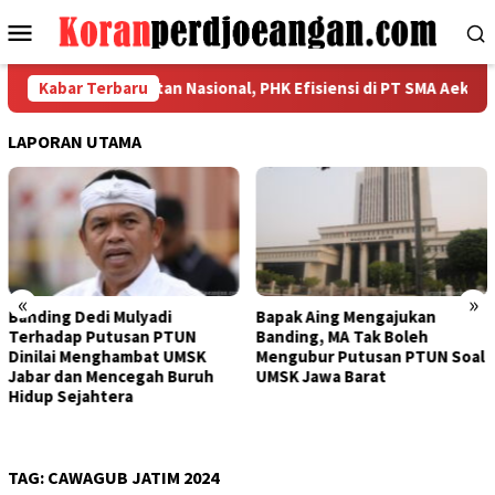
Loncat
Menu
ke
Mobile
konten
Kerahkan Kekuatan Nasional, PHK Efisiensi di PT SMA Aeknabara J
Kabar Terbaru
LAPORAN UTAMA
«
»
Bapak Aing Mengajukan
Sengketa UMSK Jabar 
UN
Banding, MA Tak Boleh
Tak Berkesudahan, De
MSK
Mengubur Putusan PTUN Soal
Mulyadi Terancam
uruh
UMSK Jawa Barat
Pemberhentian Semen
Dari Jabatannya
TAG:
CAWAGUB JATIM 2024