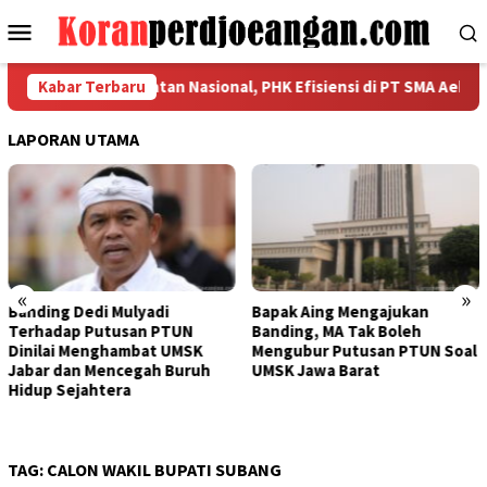
Loncat
Menu
ke
Mobile
konten
 Kerahkan Kekuatan Nasional, PHK Efisiensi di PT SMA Aeknabara 
Kabar Terbaru
LAPORAN UTAMA
«
»
yadi
Bapak Aing Mengajukan
Sengketa UMSK J
n PTUN
Banding, MA Tak Boleh
Tak Berkesudaha
bat UMSK
Mengubur Putusan PTUN Soal
Mulyadi Teranca
gah Buruh
UMSK Jawa Barat
Pemberhentian 
Dari Jabatannya
TAG:
CALON WAKIL BUPATI SUBANG