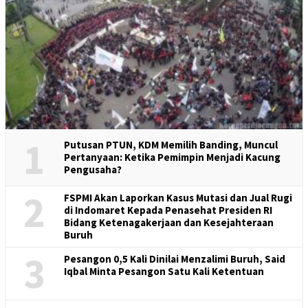
1
Putusan PTUN, KDM Memilih Banding, Muncul
Pertanyaan: Ketika Pemimpin Menjadi Kacung
Pengusaha?
2
FSPMI Akan Laporkan Kasus Mutasi dan Jual Rugi
di Indomaret Kepada Penasehat Presiden RI
Bidang Ketenagakerjaan dan Kesejahteraan
Buruh
3
Pesangon 0,5 Kali Dinilai Menzalimi Buruh, Said
Iqbal Minta Pesangon Satu Kali Ketentuan