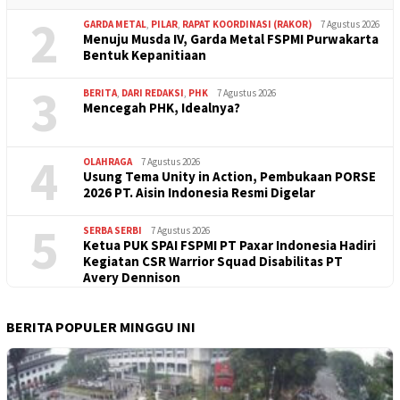
2
GARDA METAL
,
PILAR
,
RAPAT KOORDINASI (RAKOR)
7 Agustus 2026
Menuju Musda IV, Garda Metal FSPMI Purwakarta
Bentuk Kepanitiaan
3
BERITA
,
DARI REDAKSI
,
PHK
7 Agustus 2026
Mencegah PHK, Idealnya?
4
OLAHRAGA
7 Agustus 2026
Usung Tema Unity in Action, Pembukaan PORSE
2026 PT. Aisin Indonesia Resmi Digelar
5
SERBA SERBI
7 Agustus 2026
Ketua PUK SPAI FSPMI PT Paxar Indonesia Hadiri
Kegiatan CSR Warrior Squad Disabilitas PT
Avery Dennison
BERITA POPULER MINGGU INI