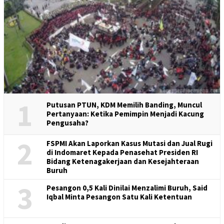
1
Putusan PTUN, KDM Memilih Banding, Muncul
Pertanyaan: Ketika Pemimpin Menjadi Kacung
Pengusaha?
2
FSPMI Akan Laporkan Kasus Mutasi dan Jual Rugi
di Indomaret Kepada Penasehat Presiden RI
Bidang Ketenagakerjaan dan Kesejahteraan
Buruh
3
Pesangon 0,5 Kali Dinilai Menzalimi Buruh, Said
Iqbal Minta Pesangon Satu Kali Ketentuan