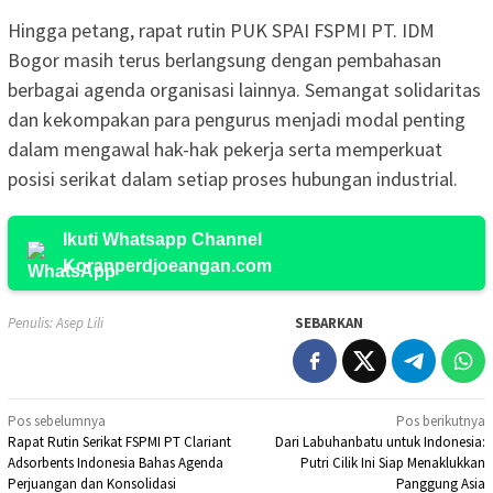
Hingga petang, rapat rutin PUK SPAI FSPMI PT. IDM
Bogor masih terus berlangsung dengan pembahasan
berbagai agenda organisasi lainnya. Semangat solidaritas
dan kekompakan para pengurus menjadi modal penting
dalam mengawal hak-hak pekerja serta memperkuat
posisi serikat dalam setiap proses hubungan industrial.
Ikuti Whatsapp Channel
Koranperdjoeangan.com
Penulis: Asep Lili
SEBARKAN
Navigasi
Pos sebelumnya
Pos berikutnya
Rapat Rutin Serikat FSPMI PT Clariant
Dari Labuhanbatu untuk Indonesia:
pos
Adsorbents Indonesia Bahas Agenda
Putri Cilik Ini Siap Menaklukkan
Perjuangan dan Konsolidasi
Panggung Asia