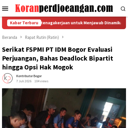
Loncat
Menu
ke
Mobile
konten
an Regulasi Ketenagakerjaan untuk Menjawab Dinamika Dunia Ke
Kabar Terbaru
Beranda
Rapat Rutin (Ratin)
Serikat FSPMI PT IDM Bogor Evaluasi
Perjuangan, Bahas Deadlock Bipartit
hingga Opsi Hak Mogok
Kontributor Bogor
7 Juli 2026
104 views