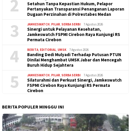
2
Setahun Tanpa Kepastian Hukum, Pelapor
Pertanyakan Transparansi Penanganan Laporan
Dugaan Perzinahan di Polrestabes Medan
3
JAMKESWATCH
,
PILAR
,
SERBA SERBI
7 Agustus 2026
Sinergi untuk Pelayanan Kesehatan,
Jamkeswatch FSPMI Cirebon Raya Kunjungi RS
Permata Cirebon
4
BERITA
,
EDITORIAL
,
UMSK
7 Agustus 2026
Banding Dedi Mulyadi Terhadap Putusan PTUN
Dinilai Menghambat UMSK Jabar dan Mencegah
Buruh Hidup Sejahtera
5
JAMKESWATCH
,
PILAR
,
SERBA SERBI
7 Agustus 2026
Silaturahmi dan Perkuat Sinergi, Jamkeswatch
FSPMI Cirebon Raya Kunjungi RS Permata
Cirebon
BERITA POPULER MINGGU INI