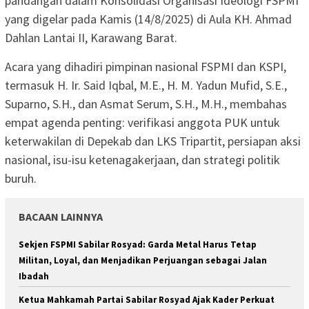
pandangan dalam Konsolidasi Organisasi Ideologi FSPMI
yang digelar pada Kamis (14/8/2025) di Aula KH. Ahmad
Dahlan Lantai II, Karawang Barat.
Acara yang dihadiri pimpinan nasional FSPMI dan KSPI,
termasuk H. Ir. Said Iqbal, M.E., H. M. Yadun Mufid, S.E.,
Suparno, S.H., dan Asmat Serum, S.H., M.H., membahas
empat agenda penting: verifikasi anggota PUK untuk
keterwakilan di Depekab dan LKS Tripartit, persiapan aksi
nasional, isu-isu ketenagakerjaan, dan strategi politik
buruh.
BACAAN LAINNYA
Sekjen FSPMI Sabilar Rosyad: Garda Metal Harus Tetap
Militan, Loyal, dan Menjadikan Perjuangan sebagai Jalan
Ibadah
Ketua Mahkamah Partai Sabilar Rosyad Ajak Kader Perkuat