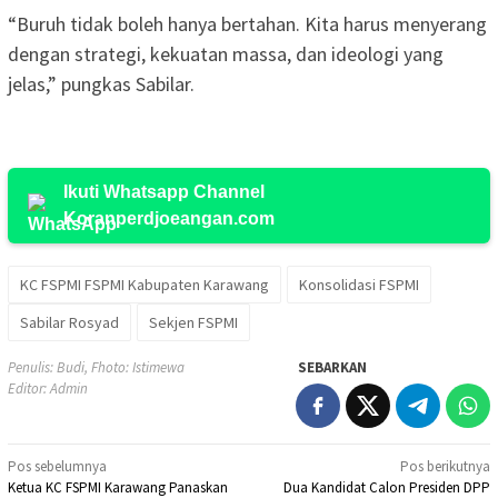
“Buruh tidak boleh hanya bertahan. Kita harus menyerang
dengan strategi, kekuatan massa, dan ideologi yang
jelas,” pungkas Sabilar.
Ikuti Whatsapp Channel
Koranperdjoeangan.com
KC FSPMI FSPMI Kabupaten Karawang
Konsolidasi FSPMI
Sabilar Rosyad
Sekjen FSPMI
Penulis: Budi, Fhoto: Istimewa
SEBARKAN
Editor: Admin
Navigasi
Pos sebelumnya
Pos berikutnya
Ketua KC FSPMI Karawang Panaskan
Dua Kandidat Calon Presiden DPP