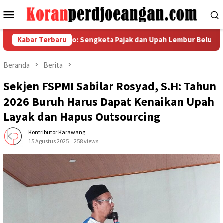
Loncat
Menu
ke
Mobile
konten
 Powerindo: Sengketa Pajak dan Upah Lembur Belum Temui Titik 
Kabar Terbaru
Beranda
Berita
Sekjen FSPMI Sabilar Rosyad, S.H: Tahun
2026 Buruh Harus Dapat Kenaikan Upah
Layak dan Hapus Outsourcing
Kontributor Karawang
15 Agustus 2025
258 views