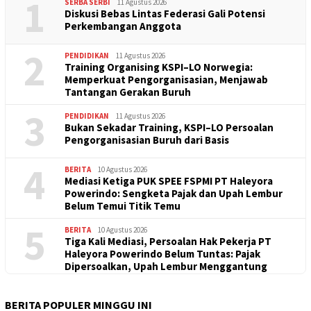
1
SERBA SERBI
11 Agustus 2026
Diskusi Bebas Lintas Federasi Gali Potensi
Perkembangan Anggota
2
PENDIDIKAN
11 Agustus 2026
Training Organising KSPI–LO Norwegia:
Memperkuat Pengorganisasian, Menjawab
Tantangan Gerakan Buruh
3
PENDIDIKAN
11 Agustus 2026
Bukan Sekadar Training, KSPI–LO Persoalan
Pengorganisasian Buruh dari Basis
4
BERITA
10 Agustus 2026
Mediasi Ketiga PUK SPEE FSPMI PT Haleyora
Powerindo: Sengketa Pajak dan Upah Lembur
Belum Temui Titik Temu
5
BERITA
10 Agustus 2026
Tiga Kali Mediasi, Persoalan Hak Pekerja PT
Haleyora Powerindo Belum Tuntas: Pajak
Dipersoalkan, Upah Lembur Menggantung
BERITA POPULER MINGGU INI