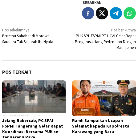
SEBARKAN
Navigasi
Pos sebelumnya
Pos berikutnya
Bertemu Sahabat di Morowali,
PUK SPL FSPMI PT HCAI Gelar Rapat
pos
Saudara Tak Sedarah Itu Nyata
Pengurus Jelang Pertemuan Dengan
Manajemen
POS TERKAIT
Jelang Rakercab, PC SPAI
Ramli Sampaikan Ucapan
FSPMI Tangerang Gelar Rapat
Selamat kepada Kapolresta
Koordinasi Bersama PUK se-
Karawang yang Baru
Tangerang Raya