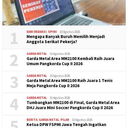
1
DARI REDAKSI
,
OPINI
10 Agustus 2026
Mengapa Banyak Buruh Memilih Menjadi
Anggota Serikat Pekerja?
2
GARDA METAL
10 Agustus 2026
Garda Metal Area MM2100 Kembali Raih Juara
Umum Pangkorda Cup II 2026
3
GARDA METAL
10 Agustus 2026
Garda Metal Area MM2100 Raih Juara 1 Tenis
Meja Pangkorda Cup II 2026
4
GARDA METAL
10 Agustus 2026
Tumbangkan MM2100 di Final, Garda Metal Area
DHJ Juara Mini Soccer Pangkorda Cup II 2026
5
BERITA
,
GARDA METAL
,
PILAR
10 Agustus 2026
Ketua DPW FSPMI Jawa Tengah Ingatkan