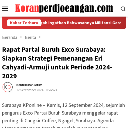
Loncat
Menu
ke
Mobile
konten
I Jawa Tengah Ingatkan Bahwasannya Militansi Garda Metal Har
Kabar Terbaru
Beranda
Berita
Rapat Partai Buruh Exco Surabaya:
Siapkan Strategi Pemenangan Eri
Cahyadi-Armuji untuk Periode 2024-
2029
Kontributor Jatim
12 September 2024
0 views
Surabaya KPonline – Kamis, 12 September 2024, sejumlah
pengurus Exco Partai Buruh Surabaya menggelar rapat
penting di Cangkir Coffee, Ngagel, Surabaya. Agenda