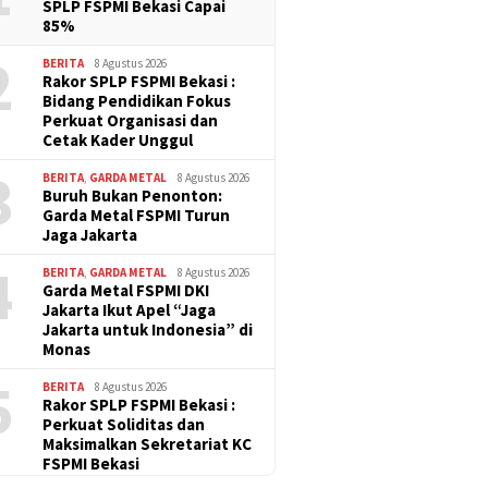
SPLP FSPMI Bekasi Capai
85%
2
BERITA
8 Agustus 2026
Rakor SPLP FSPMI Bekasi :
Bidang Pendidikan Fokus
Perkuat Organisasi dan
Cetak Kader Unggul
3
BERITA
,
GARDA METAL
8 Agustus 2026
Buruh Bukan Penonton:
Garda Metal FSPMI Turun
Jaga Jakarta
4
BERITA
,
GARDA METAL
8 Agustus 2026
Garda Metal FSPMI DKI
Jakarta Ikut Apel “Jaga
Jakarta untuk Indonesia” di
Monas
5
BERITA
8 Agustus 2026
Rakor SPLP FSPMI Bekasi :
Perkuat Soliditas dan
Maksimalkan Sekretariat KC
FSPMI Bekasi