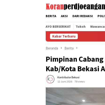
Loncat
tutup
ke
konten
BERITA
AKSI
DARI REDAKSI
POLI
AYO BERSERIKAT
Tokoh
Wawanca
Kabar Terbaru
Beranda
Berita
Pimpinan Cabang 
Kab/Kota Bekasi 
Kontributor Bekasi
12 Juni 2026
78 views