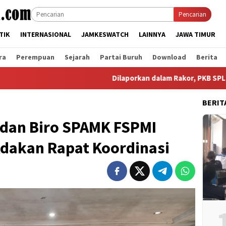
Pencarian
TIK
INTERNASIONAL
JAMKESWATCH
LAINNYA
JAWA TIMUR
ra
Perempuan
Sejarah
Partai Buruh
Download
Berita
Dilaporkan dalam Rakor, PKB SPLP FSPM
BERIT
dan Biro SPAMK FSPMI
Adakan Rapat Koordinasi