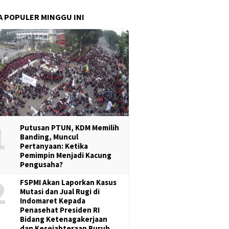
A POPULER MINGGU INI
1
Putusan PTUN, KDM Memilih
Banding, Muncul
Pertanyaan: Ketika
Pemimpin Menjadi Kacung
Pengusaha?
2
FSPMI Akan Laporkan Kasus
Mutasi dan Jual Rugi di
Indomaret Kepada
Penasehat Presiden RI
Bidang Ketenagakerjaan
dan Kesejahteraan Buruh