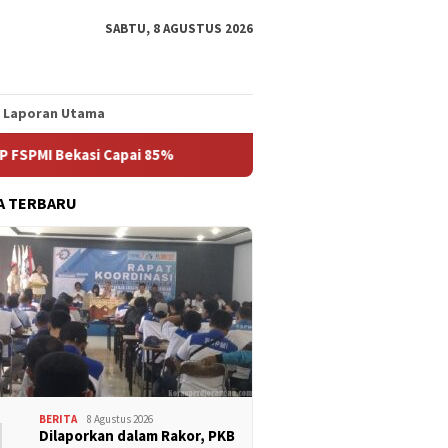
SABTU, 8 AGUSTUS 2026
Laporan Utama
I Bekasi Capai 85%
Rakor SPLP FSPMI Bekasi : Bidang Pe
A TERBARU
1
BERITA
8 Agustus 2026
Dilaporkan dalam Rakor, PKB