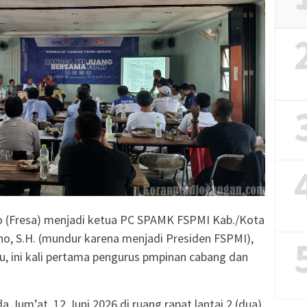
no (Fresa) menjadi ketua PC SPAMK FSPMI Kab./Kota
o, S.H. (mundur karena menjadi Presiden FSPMI),
lu, ini kali pertama pengurus pmpinan cabang dan
a Jum’at, 12 Juni 2026 di ruang rapat lantai 2 (dua)