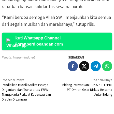
rapatkan barisan solidaritas sesama buruh.
“Kami berdoa semoga Allah SWT menjauhkan kita semua
dari segala musibah dan marabahaya,” tutup rilis.
Ikuti Whatsapp Channel
Koranperdjoeangan.com
Penulis: Muazim Hidayat
SEBARKAN
Navigasi
Pos sebelumnya
Pos berikutnya
Pendidikan Musnik Serikat Pekerja
Bidang Perempuan PUK SPEE FSPMI
pos
Dirgantara dan Transportasi FSPMI
PT Omron Gelar Diskusi Bersama
Transjakarta Perkuat Kaderisasi dan
Antar Bidang
Disiplin Organisasi