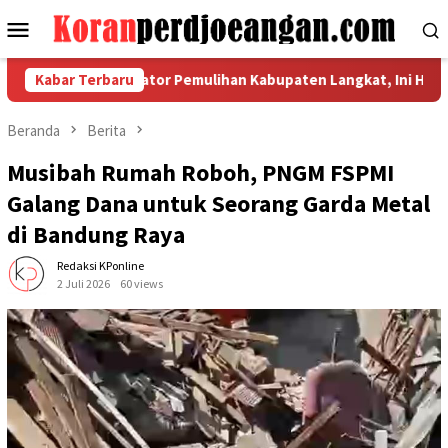
Loncat
Menu
ke
Mobile
konten
ordinasi Indikator Pemulihan Kabupaten Langkat, Ini Hasil Lapo
Kabar Terbaru
Beranda
Berita
Musibah Rumah Roboh, PNGM FSPMI
Galang Dana untuk Seorang Garda Metal
di Bandung Raya
Redaksi KPonline
2 Juli 2026
60 views