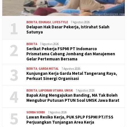
1
BERITA
,
EDUKASI
,
LIFESTYLE
7 Agustus 2026
Delapan Hak Dasar Pekerja, Istirahat Salah
Satunya
2
BERITA
7 Agustus 2026
Serikat Pekerja FSPMI PT Indomarco
Prismatama Cabang Jombang dan Manajemen
Gelar Pertemuan Bersama
3
BERITA
,
GARDA METAL
7 Agustus 2026
Kunjungan Kerja Garda Metal Tangerang Raya,
Perkuat Sinergi Organisasi
4
BERITA
,
LAPORAN UTAMA
,
UMSK
7 Agustus 2026
Bapak Aing Mengajukan Banding, MA Tak Boleh
Mengubur Putusan PTUN Soal UMSK Jawa Barat
5
SERBA SERBI
7 Agustus 2026
Lawan Resiko Kerja, PUK SPLP FSPMI PT.ITSS
Perjuangkan Tunjangan Area Kerja