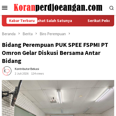
Loncat
Menu
ke
Mobile
konten
Pekerja, Istirahat Salah Satunya
Kabar Terbaru
Serikat Pekerja FSPMI
Beranda
Berita
Biro Perempuan
Bidang Perempuan PUK SPEE FSPMI PT
Omron Gelar Diskusi Bersama Antar
Bidang
Kontributor Bekasi
2 Juli 2026
124 views