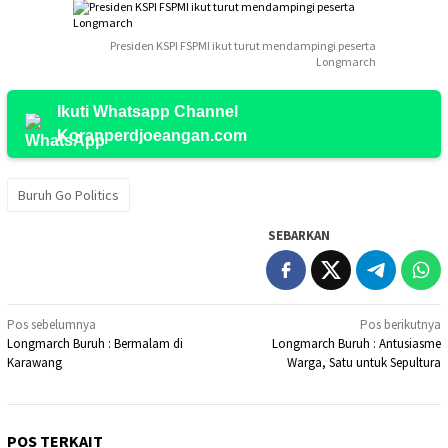
Presiden KSPI FSPMI ikut turut mendampingi peserta
Longmarch
Ikuti Whatsapp Channel
Koranperdjoeangan.com
Buruh Go Politics
SEBARKAN
Navigasi
Pos sebelumnya
Pos berikutnya
Longmarch Buruh : Bermalam di
Longmarch Buruh : Antusiasme
pos
Karawang
Warga, Satu untuk Sepultura
POS TERKAIT