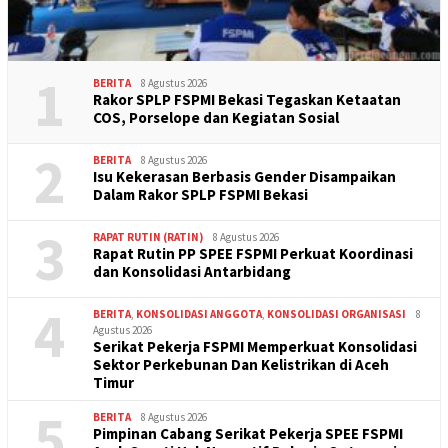
1
BERITA
8 Agustus 2026
Rakor SPLP FSPMI Bekasi Tegaskan Ketaatan
COS, Porselope dan Kegiatan Sosial
2
BERITA
8 Agustus 2026
Isu Kekerasan Berbasis Gender Disampaikan
Dalam Rakor SPLP FSPMI Bekasi
3
RAPAT RUTIN (RATIN)
8 Agustus 2026
Rapat Rutin PP SPEE FSPMI Perkuat Koordinasi
dan Konsolidasi Antarbidang
4
BERITA
,
KONSOLIDASI ANGGOTA
,
KONSOLIDASI ORGANISASI
8
Agustus 2026
Serikat Pekerja FSPMI Memperkuat Konsolidasi
Sektor Perkebunan Dan Kelistrikan di Aceh
Timur
5
BERITA
8 Agustus 2026
Pimpinan Cabang Serikat Pekerja SPEE FSPMI