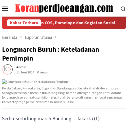
Loncat
Menu
ke
Mobile
konten
gaskan Ketaatan COS, Porselope dan Kegiatan Sosial
Kabar Terbaru
Isu
Beranda
Laporan Utama
Longmarch Buruh : Keteladanan
Pemimpin
Admin
11 Juni 2014
0 views
Korda Bekasi, Purwakarta, Bogor dan Bandung saat beristirahat di Mekarmulya.
Sebagai pemimpin mereka turun langsung, berada ditengah-tengah kami dalam
long march sejauh ratusan kilometer. Itulah barangkali yang membuat semangat
kami tetap terjaga melewati masa-masa sulit ini.
Serba-serbi long march Bandung – Jakarta (1)