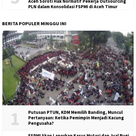
Aceh Soroti Hak Normatif Pekerja Outsourcing
PLN dalam Konsolidasi FSPMI di Aceh Timur
BERITA POPULER MINGGU INI
1
Putusan PTUN, KDM Memilih Banding, Muncul
Pertanyaan: Ketika Pemimpin Menjadi Kacung
Pengusaha?
FSPMI Akan Laporkan Kasus Mutasi dan Jual Rugi