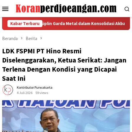
Loncat
Menu
ke
Mobile
konten
tas dan Disiplin Garda Metal dalam Konsolidasi Akbar Garda Met
Kabar Terbaru
Beranda
Berita
LDK FSPMI PT Hino Resmi
Diselenggarakan, Ketua Serikat: Jangan
Terlena Dengan Kondisi yang Dicapai
Saat Ini
Kontributor Purwakarta
4 Juli 2026
59 views