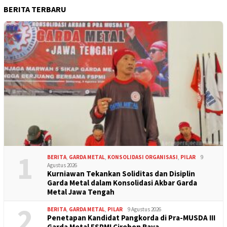
BERITA TERBARU
1
BERITA
,
GARDA METAL
,
KONSOLIDASI ORGANISASI
,
PILAR
9
Agustus 2026
Kurniawan Tekankan Soliditas dan Disiplin
Garda Metal dalam Konsolidasi Akbar Garda
Metal Jawa Tengah
2
BERITA
,
GARDA METAL
,
PILAR
9 Agustus 2026
Penetapan Kandidat Pangkorda di Pra-MUSDA III
Garda Metal FSPMI Cirebon Raya