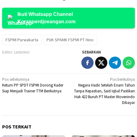
Ikuti Whatsapp Channel
Koranperdjoeangan.com
FSPMI Purwakarta
PUK SPAMK FSPMI PT Hino
Editor: Lestareno
SEBARKAN
Navigasi
Pos sebelumnya
Pos berikutnya
Ketum PP SPDT FSPMI Dorong Kader
Negara Hadir Setelah Enam Tahun
pos
Siap Menjadi Trainer TTM Berikutnya
Tanpa Kepastian, Said Iqbal Pastikan
Hak 422 Buruh PT Master Wovenindo
Dibayar
POS TERKAIT