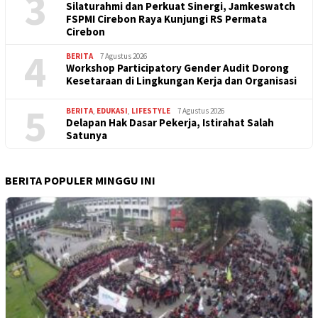
3
Silaturahmi dan Perkuat Sinergi, Jamkeswatch
FSPMI Cirebon Raya Kunjungi RS Permata
Cirebon
4
BERITA
7 Agustus 2026
Workshop Participatory Gender Audit Dorong
Kesetaraan di Lingkungan Kerja dan Organisasi
5
BERITA
,
EDUKASI
,
LIFESTYLE
7 Agustus 2026
Delapan Hak Dasar Pekerja, Istirahat Salah
Satunya
BERITA POPULER MINGGU INI