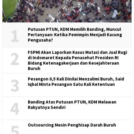
1
Putusan PTUN, KDM Memilih Banding, Muncul
Pertanyaan: Ketika Pemimpin Menjadi Kacung
Pengusaha?
2
FSPMI Akan Laporkan Kasus Mutasi dan Jual Rugi
di Indomaret Kepada Penasehat Presiden RI
Bidang Ketenagakerjaan dan Kesejahteraan
Buruh
3
Pesangon 0,5 Kali Dinilai Menzalimi Buruh, Said
Iqbal Minta Pesangon Satu Kali Ketentuan
4
Banding Atas Putusan PTUN, KDM Melawan
Rakyatnya Sendiri
5
Outsourcing Mesin Penghisap Darah Buruh