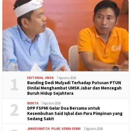
1
EDITORIAL
,
UMSK
7 Agustus 2026
Banding Dedi Mulyadi Terhadap Putusan PTUN
Dinilai Menghambat UMSK Jabar dan Mencegah
Buruh Hidup Sejahtera
2
BERITA
7 Agustus 2026
DPP FSPMI Gelar Doa Bersama untuk
Kesembuhan Said Iqbal dan Para Pimpinan yang
Sedang Sakit
JAMKESWATCH
,
PILAR
,
SERBA SERBI
7 Agustus 2026