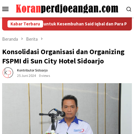
Loncat
Menu
ke
Mobile
konten
oa Bersama untuk Kesembuhan Said Iqbal dan Para Pimpinan yang
Kabar Terbaru
Beranda
Berita
Konsolidasi Organisasi dan Organizing
FSPMI di Sun City Hotel Sidoarjo
Kontributor Sidoarjo
25 Juni 2024
0 views