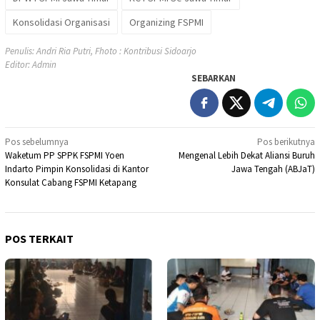
Konsolidasi Organisasi
Organizing FSPMI
Penulis: Andri Ria Putri, Fhoto : Kontribusi Sidoarjo
Editor: Admin
SEBARKAN
Navigasi
Pos sebelumnya
Pos berikutnya
Waketum PP SPPK FSPMI Yoen
Mengenal Lebih Dekat Aliansi Buruh
pos
Indarto Pimpin Konsolidasi di Kantor
Jawa Tengah (ABJaT)
Konsulat Cabang FSPMI Ketapang
POS TERKAIT