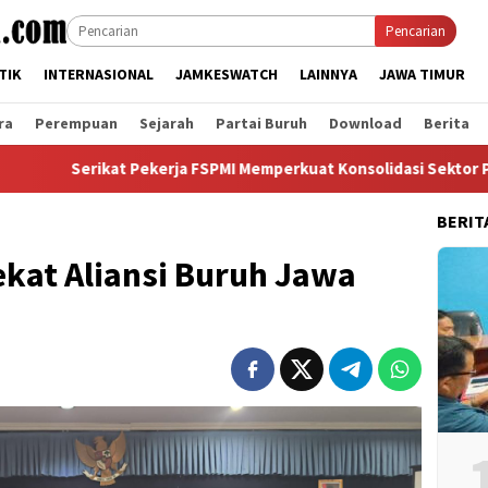
Pencarian
TIK
INTERNASIONAL
JAMKESWATCH
LAINNYA
JAWA TIMUR
ra
Perempuan
Sejarah
Partai Buruh
Download
Berita
kat Pekerja FSPMI Memperkuat Konsolidasi Sektor Perkebunan Dan
BERIT
kat Aliansi Buruh Jawa