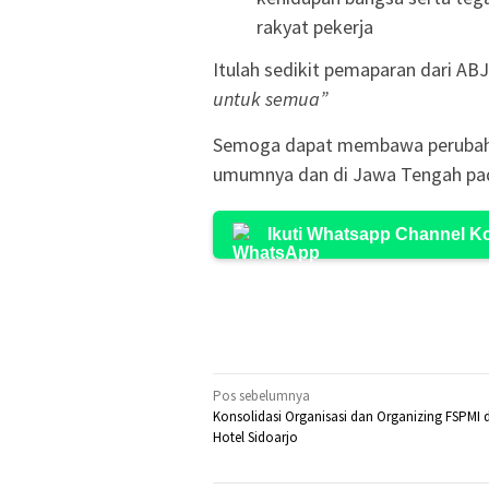
rakyat pekerja
Itulah sedikit pemaparan dari AB
untuk semua”
Semoga dapat membawa perubahan 
umumnya dan di Jawa Tengah pad
Ikuti Whatsapp Channel 
Navigasi
Pos sebelumnya
Konsolidasi Organisasi dan Organizing FSPMI d
pos
Hotel Sidoarjo