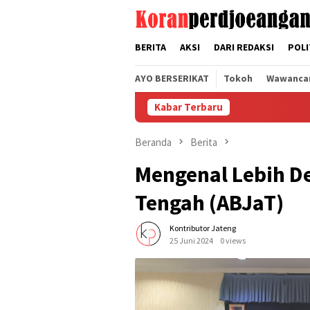
Loncat
tutup
ke
konten
BERITA
AKSI
DARI REDAKSI
POLI
AYO BERSERIKAT
Tokoh
Wawanca
Kabar Terbaru
Seri
Beranda
Berita
Mengenal Lebih De
Tengah (ABJaT)
Kontributor Jateng
25 Juni 2024
0 views