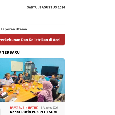
SABTU, 8 AGUSTUS 2026
Laporan Utama
 Kelistrikan di Aceh Timur
Pimpinan Cabang Serikat Pek
A TERBARU
1
RAPAT RUTIN (RATIN)
8 Agustus 2026
Rapat Rutin PP SPEE FSPMI