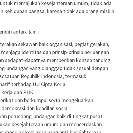
 untuk memajukan kesejahteraan umum, tidak ada
an kehidupan bangsa, karena tidak ada orang miskin
diri antara lain :
rakan sekawan baik organisasi, pegiat gerakan,
menjaga identitas dan prinsip-prinsip perjuangan
dan sedapat-dapatnya memberikan konsep tanding
ng-undangan yang dianggap tidak sesuai dengan
 Kesatuan Republik Indonesia, termasuk
rnatif terhadap UU Cipta Kerja
 kerja dan PHK
erikat dan berkumpul serta mengeluarkan
 demokrasi dan keadilan sosial
ran perundang-undangan baik di tingkat pusat
ukan kesejahteraan umum dan mencerdaskan
as menolak kebijakan yang anti-kesejahteraan