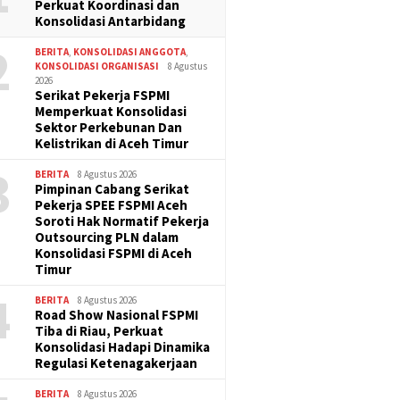
Perkuat Koordinasi dan
Konsolidasi Antarbidang
2
BERITA
,
KONSOLIDASI ANGGOTA
,
KONSOLIDASI ORGANISASI
8 Agustus
2026
Serikat Pekerja FSPMI
Memperkuat Konsolidasi
Sektor Perkebunan Dan
Kelistrikan di Aceh Timur
3
BERITA
8 Agustus 2026
Pimpinan Cabang Serikat
Pekerja SPEE FSPMI Aceh
Soroti Hak Normatif Pekerja
Outsourcing PLN dalam
Konsolidasi FSPMI di Aceh
Timur
4
BERITA
8 Agustus 2026
Road Show Nasional FSPMI
Tiba di Riau, Perkuat
Konsolidasi Hadapi Dinamika
Regulasi Ketenagakerjaan
BERITA
8 Agustus 2026