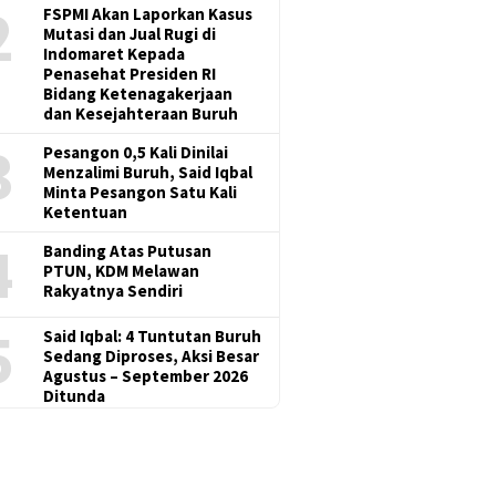
2
FSPMI Akan Laporkan Kasus
Mutasi dan Jual Rugi di
Indomaret Kepada
Penasehat Presiden RI
Bidang Ketenagakerjaan
dan Kesejahteraan Buruh
3
Pesangon 0,5 Kali Dinilai
Menzalimi Buruh, Said Iqbal
Minta Pesangon Satu Kali
Ketentuan
4
Banding Atas Putusan
PTUN, KDM Melawan
Rakyatnya Sendiri
5
Said Iqbal: 4 Tuntutan Buruh
Sedang Diproses, Aksi Besar
Agustus – September 2026
Ditunda