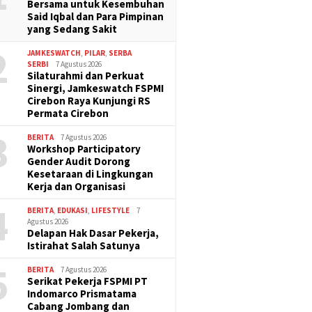
Bersama untuk Kesembuhan
Said Iqbal dan Para Pimpinan
yang Sedang Sakit
2
JAMKESWATCH
,
PILAR
,
SERBA
SERBI
7 Agustus 2026
Silaturahmi dan Perkuat
Sinergi, Jamkeswatch FSPMI
Cirebon Raya Kunjungi RS
Permata Cirebon
3
BERITA
7 Agustus 2026
Workshop Participatory
Gender Audit Dorong
Kesetaraan di Lingkungan
Kerja dan Organisasi
4
BERITA
,
EDUKASI
,
LIFESTYLE
7
Agustus 2026
Delapan Hak Dasar Pekerja,
Istirahat Salah Satunya
5
BERITA
7 Agustus 2026
Serikat Pekerja FSPMI PT
Indomarco Prismatama
Cabang Jombang dan