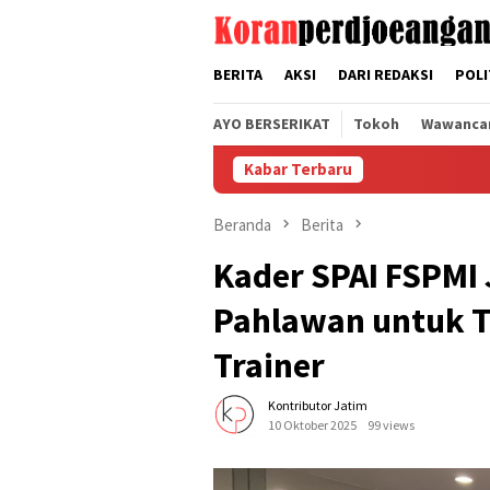
Loncat
tutup
ke
konten
BERITA
AKSI
DARI REDAKSI
POLI
AYO BERSERIKAT
Tokoh
Wawanca
Kabar Terbaru
DPP
Beranda
Berita
Kader SPAI FSPMI
Pahlawan untuk T
Trainer
Kontributor Jatim
10 Oktober 2025
99 views