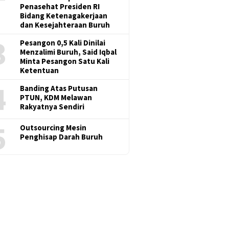
Penasehat Presiden RI
Bidang Ketenagakerjaan
dan Kesejahteraan Buruh
3
Pesangon 0,5 Kali Dinilai
Menzalimi Buruh, Said Iqbal
Minta Pesangon Satu Kali
Ketentuan
4
Banding Atas Putusan
PTUN, KDM Melawan
Rakyatnya Sendiri
5
Outsourcing Mesin
Penghisap Darah Buruh