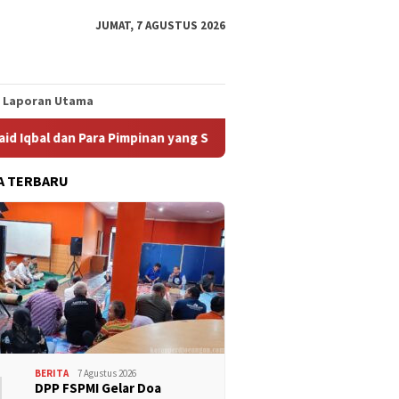
JUMAT, 7 AGUSTUS 2026
Laporan Utama
 Pimpinan yang Sedang Sakit
Workshop Participatory Gen
A TERBARU
1
BERITA
7 Agustus 2026
DPP FSPMI Gelar Doa