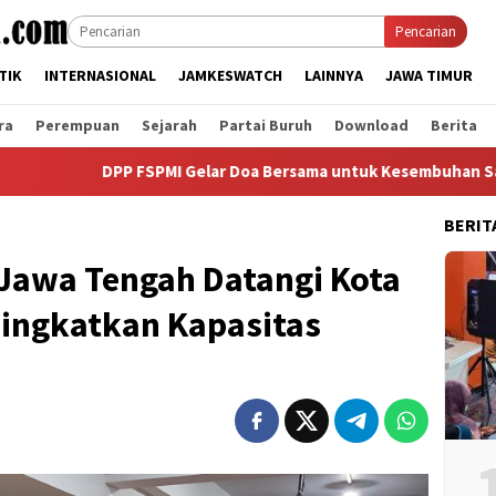
Pencarian
TIK
INTERNASIONAL
JAMKESWATCH
LAINNYA
JAWA TIMUR
ra
Perempuan
Sejarah
Partai Buruh
Download
Berita
 FSPMI Gelar Doa Bersama untuk Kesembuhan Said Iqbal dan Para
BERIT
 Jawa Tengah Datangi Kota
ingkatkan Kapasitas