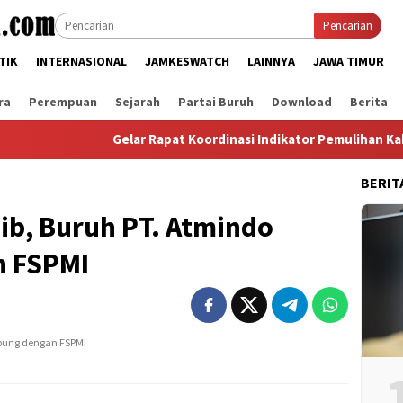
Pencarian
TIK
INTERNASIONAL
JAMKESWATCH
LAINNYA
JAWA TIMUR
ra
Perempuan
Sejarah
Partai Buruh
Download
Berita
Gelar Rapat Koordinasi Indikator Pemulihan Kabupaten Langk
BERIT
sib, Buruh PT. Atmindo
n FSPMI