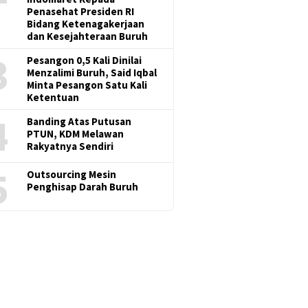
Penasehat Presiden RI
Bidang Ketenagakerjaan
dan Kesejahteraan Buruh
3
Pesangon 0,5 Kali Dinilai
Menzalimi Buruh, Said Iqbal
Minta Pesangon Satu Kali
Ketentuan
4
Banding Atas Putusan
PTUN, KDM Melawan
Rakyatnya Sendiri
5
Outsourcing Mesin
Penghisap Darah Buruh