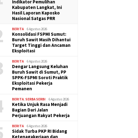
Indikator Pemulihan
Kabupaten Langkat, Ini
Hasil Laporan Kaposko
Nasional Satgas PRR
2
BERITA
6 Agustus 2026
Konsolidasi FSPMI Sumut:
Buruh Sawit Masih Dihantui
Target Tinggi dan Ancaman
Eksploitasi
3
BERITA
6 Agustus 2026
Dengar Langsung Keluhan
Buruh Sawit di Sumut, PP
SPPK-FSPMI Soroti Praktik
Eksploitasi Pekerja
Pemanen
4
BERITA
,
SERBA SERBI
6 Agustus 2026
Ketika Unjuk Rasa Menjadi
Bagian Dari Jalan
Perjuangan Rakyat Pekerja
5
BERITA
6 Agustus 2026
Sidak Turba PKP RI Bidang
Ketenagakerjaan dan