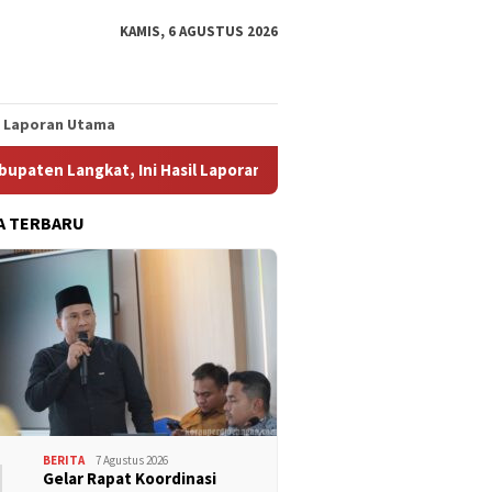
KAMIS, 6 AGUSTUS 2026
Laporan Utama
at, Ini Hasil Laporan Kaposko Nasional Satgas PRR
Konso
A TERBARU
1
BERITA
7 Agustus 2026
Gelar Rapat Koordinasi