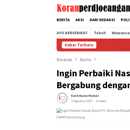
Loncat
tutup
ke
konten
BERITA
AKSI
DARI REDAKSI
POLI
AYO BERSERIKAT
Tokoh
Wawanca
Kabar Terbaru
Beranda
Berita
Ingin Perbaiki Na
Bergabung denga
Kontributor Medan
3 Agustus 2017
0 views
FSPMI Deli Serdang