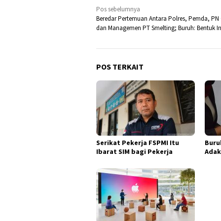
Navigasi
Pos sebelumnya
Beredar Pertemuan Antara Polres, Pemda, PN 
pos
dan Managemen PT Smelting; Buruh: Bentuk In
POS TERKAIT
Serikat Pekerja FSPMI Itu
Buru
Ibarat SIM bagi Pekerja
Adak