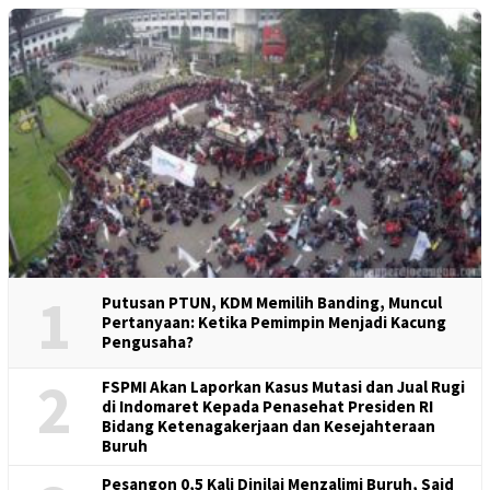
1
Putusan PTUN, KDM Memilih Banding, Muncul
Pertanyaan: Ketika Pemimpin Menjadi Kacung
Pengusaha?
2
FSPMI Akan Laporkan Kasus Mutasi dan Jual Rugi
di Indomaret Kepada Penasehat Presiden RI
Bidang Ketenagakerjaan dan Kesejahteraan
Buruh
Pesangon 0,5 Kali Dinilai Menzalimi Buruh, Said