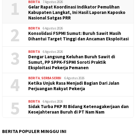
1
BERITA
7 Agustus 2026
Gelar Rapat Koordinasi Indikator Pemulihan
Kabupaten Langkat, Ini Hasil Laporan Kaposko
Nasional Satgas PRR
2
BERITA
6 Agustus 2026
Konsolidasi FSPMI Sumut: Buruh Sawit Masih
Dihantui Target Tinggi dan Ancaman Eksploitasi
3
BERITA
6 Agustus 2026
Dengar Langsung Keluhan Buruh Sawit di
Sumut, PP SPPK-FSPMI Soroti Praktik
Eksploitasi Pekerja Pemanen
4
BERITA
,
SERBA SERBI
6 Agustus 2026
Ketika Unjuk Rasa Menjadi Bagian Dari Jalan
Perjuangan Rakyat Pekerja
5
BERITA
6 Agustus 2026
Sidak Turba PKP RI Bidang Ketenagakerjaan dan
Kesejahteraan Buruh di PT Nam Nam
BERITA POPULER MINGGU INI