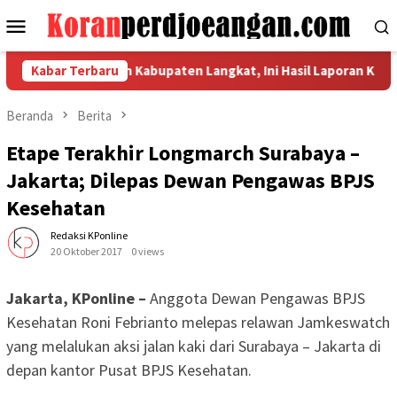
Loncat
Menu
ke
Mobile
konten
kator Pemulihan Kabupaten Langkat, Ini Hasil Laporan Kaposko N
Kabar Terbaru
Beranda
Berita
Etape Terakhir Longmarch Surabaya –
Jakarta; Dilepas Dewan Pengawas BPJS
Kesehatan
Redaksi KPonline
20 Oktober 2017
0 views
Jakarta, KPonline –
Anggota Dewan Pengawas BPJS
Kesehatan Roni Febrianto melepas relawan Jamkeswatch
yang melalukan aksi jalan kaki dari Surabaya – Jakarta di
depan kantor Pusat BPJS Kesehatan.