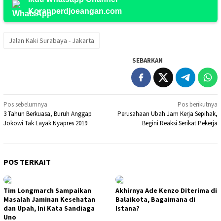
Koranperdjoeangan.com
Jalan Kaki Surabaya - Jakarta
SEBARKAN
Navigasi
Pos sebelumnya
Pos berikutnya
3 Tahun Berkuasa, Buruh Anggap
Perusahaan Ubah Jam Kerja Sepihak,
pos
Jokowi Tak Layak Nyapres 2019
Begini Reaksi Serikat Pekerja
POS TERKAIT
Tim Longmarch Sampaikan
Akhirnya Ade Kenzo Diterima di
Masalah Jaminan Kesehatan
Balaikota, Bagaimana di
dan Upah, Ini Kata Sandiaga
Istana?
Uno