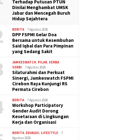
Terhadap Putusan PTUN
Dinilai Menghambat UMSK
Jabar dan Mencegah Buruh
Hidup Sejahtera
2
BERITA
7 Agustus 2026
DPP FSPMI Gelar Doa
Bersama untuk Kesembuhan
Said Iqbal dan Para Pimpinan
yang Sedang Sakit
3
JAMKESWATCH
,
PILAR
,
SERBA
SERBI
7 Agustus 2026
Silaturahmi dan Perkuat
Sinergi, Jamkeswatch FSPMI
Cirebon Raya Kunjungi RS
Permata Cirebon
4
BERITA
7 Agustus 2026
Workshop Participatory
Gender Audit Dorong
Kesetaraan di Lingkungan
Kerja dan Organisasi
5
BERITA
,
EDUKASI
,
LIFESTYLE
7
Agustus 2026