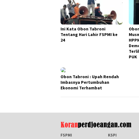
Ini Kata Obon Tabroni
Obon
Tentang Hari Lahir FSPMI ke
Musn
24
HPPM
Demo
Terli
PUK
Obon Tabroni : Upah Rendah
Imbasnya Pertumbuhan
Ekonomi Terhambat
FSPMI
KSPI