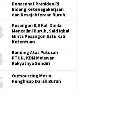
Penasehat Presiden RI
Bidang Ketenagakerjaan
dan Kesejahteraan Buruh
3
Pesangon 0,5 Kali Dinilai
Menzalimi Buruh, Said Iqbal
Minta Pesangon Satu Kali
Ketentuan
4
Banding Atas Putusan
PTUN, KDM Melawan
Rakyatnya Sendiri
5
Outsourcing Mesin
Penghisap Darah Buruh