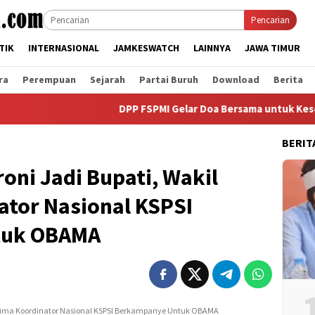
Pencarian
TIK
INTERNASIONAL
JAMKESWATCH
LAINNYA
JAWA TIMUR
ra
Perempuan
Sejarah
Partai Buruh
Download
Berita
DPP FSPMI Gelar Doa Bersama untuk Kesembuhan 
BERIT
ni Jadi Bupati, Wakil
ator Nasional KSPSI
tuk OBAMA