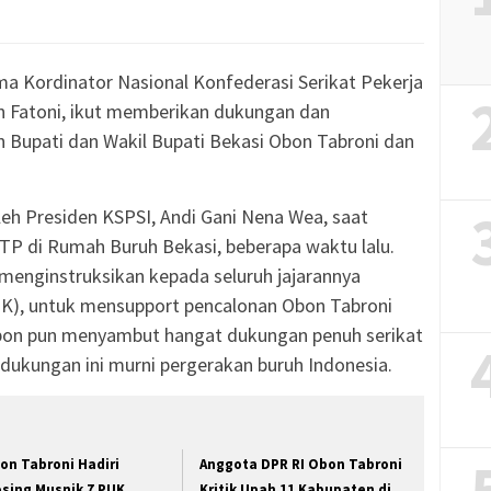
ma Kordinator Nasional Konfederasi Serikat Pekerja
an Fatoni, ikut memberikan dukungan dan
 Bupati dan Wakil Bupati Bekasi Obon Tabroni dan
eh Presiden KSPSI, Andi Gani Nena Wea, saat
TP di Rumah Buruh Bekasi, beberapa waktu lalu.
menginstruksikan kepada seluruh jajarannya
PUK), untuk mensupport pencalonan Obon Tabroni
Obon pun menyambut hangat dukungan penuh serikat
 dukungan ini murni pergerakan buruh Indonesia.
on Tabroni Hadiri
Anggota DPR RI Obon Tabroni
osing Musnik 7 PUK
Kritik Upah 11 Kabupaten di