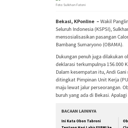
Foto: Sulkhan Fatoni
Bekasi, KPonline –
Wakil Pangli
Seluruh Indonesia (KSPSI), Sulkh
mensosialisasikan pasangan Calon
Bambang Sumaryono (OBAMA).
Dukungan penuh juga dilakukan ol
deklarasi terkumpulnya 156.000 K
Dalam kesempatan itu, Andi Gani 
ditingkat Pimpinan Unit Kerja (
maju lewat jalur perseorangan. 
buruh yang ada di Bekasi. Apalagi
BACAAN LAINNYA
Ini Kata Obon Tabroni
Ob
Tentang Hari Lahir FSPMI ke
Cl