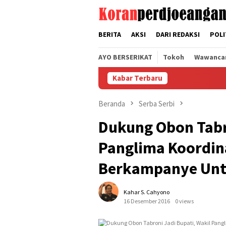
Loncat
tutup
ke
konten
BERITA
AKSI
DARI REDAKSI
POLI
AYO BERSERIKAT
Tokoh
Wawanca
Kabar Terbaru
Beranda
Serba Serbi
Dukung Obon Tabro
Panglima Koordin
Berkampanye Un
Kahar S. Cahyono
16 Desember 2016
0 views