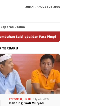
JUMAT, 7 AGUSTUS 2026
Laporan Utama
Said Iqbal dan Para Pimpinan yang Sedang Sakit
Worksho
A TERBARU
1
EDITORIAL
,
UMSK
7 Agustus 2026
Banding Dedi Mulyadi