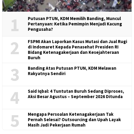
1
Putusan PTUN, KDM Memilih Banding, Muncul
Pertanyaan: Ketika Pemimpin Menjadi Kacung
Pengusaha?
2
FSPMI Akan Laporkan Kasus Mutasi dan Jual Rugi
di Indomaret Kepada Penasehat Presiden RI
Bidang Ketenagakerjaan dan Kesejahteraan
Buruh
3
Banding Atas Putusan PTUN, KDM Melawan
Rakyatnya Sendiri
4
Said Iqbal: 4 Tuntutan Buruh Sedang Diproses,
Aksi Besar Agustus – September 2026 Ditunda
5
Mengapa Persoalan Ketenagakerjaan Tak
Pernah Selesai? Outsourcing dan Upah Layak
Masih Jadi Pekerjaan Rumah