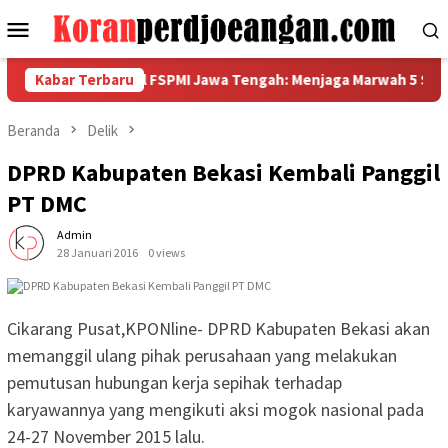
Loncat
Menu
ke
Mobile
konten
bar Garda Metal FSPMI Jawa Tengah: Menjaga Marwah 5 Sikap, Ba
Kabar Terbaru
Beranda
Delik
DPRD Kabupaten Bekasi Kembali Panggil
PT DMC
Admin
28 Januari 2016
0 views
Cikarang Pusat,KPONline- DPRD Kabupaten Bekasi akan
memanggil ulang pihak perusahaan yang melakukan
pemutusan hubungan kerja sepihak terhadap
karyawannya yang mengikuti aksi mogok nasional pada
24-27 November 2015 lalu.