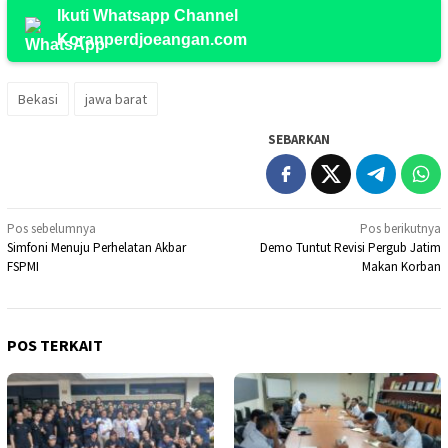
Ikuti Whatsapp Channel
Koranperdjoeangan.com
Bekasi
jawa barat
SEBARKAN
Navigasi
Pos sebelumnya
Pos berikutnya
Simfoni Menuju Perhelatan Akbar
Demo Tuntut Revisi Pergub Jatim
pos
FSPMI
Makan Korban
POS TERKAIT