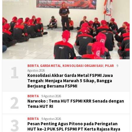
1
BERITA
,
GARDA METAL
,
KONSOLIDASI ORGANISASI
,
PILAR
9
Agustus 2026
Konsolidasi Akbar Garda Metal FSPMI Jawa
Tengah: Menjaga Marwah 5 Sikap, Bangga
Berjuang Bersama FSPMI
2
BERITA
9 Agustus 2026
Narwoko : Tema HUT FSPMI KRR Senada dengan
Tema HUT RI
3
BERITA
9 Agustus 2026
Pesan Penting Agus Pitono pada Peringatan
HUT ke-2 PUK SPL FSPMI PT Kerta Rajasa Raya