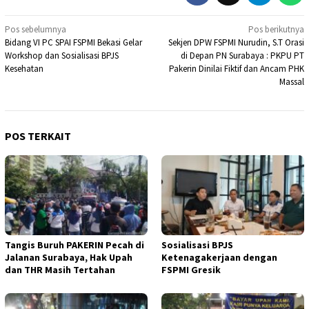
Navigasi
Pos sebelumnya
Pos berikutnya
Bidang VI PC SPAI FSPMI Bekasi Gelar
Sekjen DPW FSPMI Nurudin, S.T Orasi
pos
Workshop dan Sosialisasi BPJS
di Depan PN Surabaya : PKPU PT
Kesehatan
Pakerin Dinilai Fiktif dan Ancam PHK
Massal
POS TERKAIT
Tangis Buruh PAKERIN Pecah di
Sosialisasi BPJS
Jalanan Surabaya, Hak Upah
Ketenagakerjaan dengan
dan THR Masih Tertahan
FSPMI Gresik