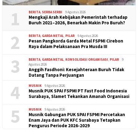
1
BERITA
,
SERBA SERBI
9 Agustus 2026
Mengkaji Arah Kebijakan Pemerintah terhadap
Buruh 2021–2026, Benarkah Makin Pro Buruh?
2
BERITA
,
GARDA METAL
,
PILAR
9 Agustus 2026
Pesan Pangkorda Garda Metal FSPMI Cirebon
Raya dalam Pelaksanaan Pra Musda III
3
BERITA
,
GARDA METAL
,
KONSOLIDASI ORGANISASI
,
PILAR
9
Agustus 2026
Anggih Fasdhoni: Kesejahteraan Buruh Tidak
Datang Tanpa Perjuangan
4
MUSNIK
9 Agustus 2026
Musnik PUK SPAI FSPMI PT Fast Food Indonesia
Surabaya, Slamet Tekankan Amanah Organisasi
5
MUSNIK
9 Agustus 2026
Musnik Gabungan PUK SPAI FSPMI Percetakan
Enam Jaya dan PUK KFC Surabaya Tetapkan
Pengurus Periode 2026-2029