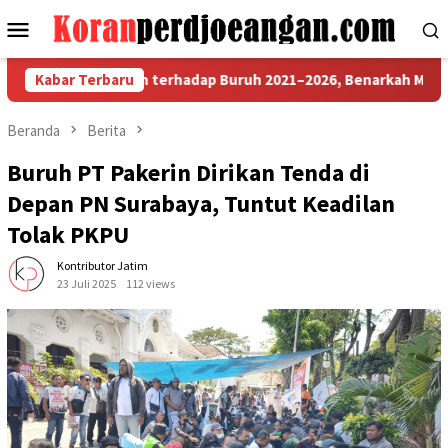
Loncat
Menu
ke
Mobile
konten
n Pemerintah terhadap Buruh 2021–2026, Benarkah Makin Pro Bu
Kabar Terbaru
Beranda
Berita
Buruh PT Pakerin Dirikan Tenda di
Depan PN Surabaya, Tuntut Keadilan
Tolak PKPU
Kontributor Jatim
23 Juli 2025
112 views