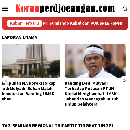
Loncat
Menu
ke
Mobile
konten
n HUT RI ke-81, PT Sumi Indo Kabel dan PUK SPEE FSPMI Gelar SI
Kabar Terbaru
LAPORAN UTAMA
«
»
Banding Dedi Mulyadi
Bapak Aing Mengajukan
Terhadap Putusan PTUN
Banding, MA Tak Boleh
Dinilai Menghambat UMSK
Mengubur Putusan PTUN Soal
Jabar dan Mencegah Buruh
UMSK Jawa Barat
Hidup Sejahtera
TAG:
SEMINAR REGIONAL TRIPARTIT TINGKAT TINGGI