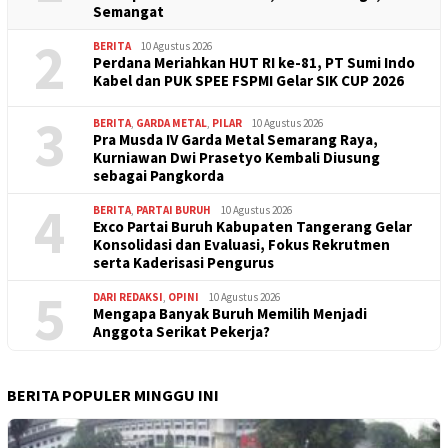
Semangat
2
BERITA
10 Agustus 2026
Perdana Meriahkan HUT RI ke-81, PT Sumi Indo
Kabel dan PUK SPEE FSPMI Gelar SIK CUP 2026
3
BERITA
,
GARDA METAL
,
PILAR
10 Agustus 2026
Pra Musda IV Garda Metal Semarang Raya,
Kurniawan Dwi Prasetyo Kembali Diusung
sebagai Pangkorda
4
BERITA
,
PARTAI BURUH
10 Agustus 2026
Exco Partai Buruh Kabupaten Tangerang Gelar
Konsolidasi dan Evaluasi, Fokus Rekrutmen
serta Kaderisasi Pengurus
5
DARI REDAKSI
,
OPINI
10 Agustus 2026
Mengapa Banyak Buruh Memilih Menjadi
Anggota Serikat Pekerja?
BERITA POPULER MINGGU INI