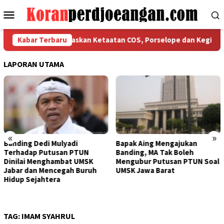
Loncat
Menu
ke
Mobile
konten
SPMI Bekasi Tegaskan Ketaatan COS, Porselope dan Kegiatan Sos
Kabar Terbaru
LAPORAN UTAMA
«
»
Mulyadi
Bapak Aing Mengajukan
Sengketa UMS
usan PTUN
Banding, MA Tak Boleh
Tak Berkesud
hambat UMSK
Mengubur Putusan PTUN Soal
Mulyadi Tera
ncegah Buruh
UMSK Jawa Barat
Pemberhenti
ra
Dari Jabatann
TAG:
IMAM SYAHRUL