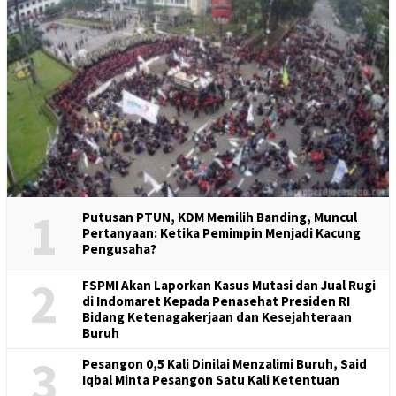
1
Putusan PTUN, KDM Memilih Banding, Muncul
Pertanyaan: Ketika Pemimpin Menjadi Kacung
Pengusaha?
2
FSPMI Akan Laporkan Kasus Mutasi dan Jual Rugi
di Indomaret Kepada Penasehat Presiden RI
Bidang Ketenagakerjaan dan Kesejahteraan
Buruh
3
Pesangon 0,5 Kali Dinilai Menzalimi Buruh, Said
Iqbal Minta Pesangon Satu Kali Ketentuan