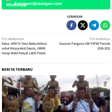
Koranperdjoeangan.com
SEBARKAN
Navigasi
Pos sebelumnya
Pos berikutnya
Ketua JARETA Terus Berkontribusi
Susunan Pengurus LBH FSPMI Periode
pos
untuk Masyarakat Depok, UMKM
2026-2031
Harap Wakil Rakyat Lebih Peduli
BERITA TERBARU