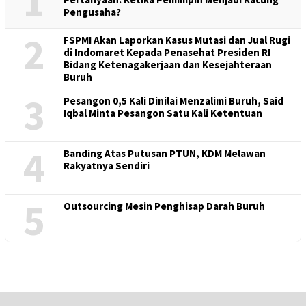
1
Pengusaha?
2
FSPMI Akan Laporkan Kasus Mutasi dan Jual Rugi
di Indomaret Kepada Penasehat Presiden RI
Bidang Ketenagakerjaan dan Kesejahteraan
Buruh
3
Pesangon 0,5 Kali Dinilai Menzalimi Buruh, Said
Iqbal Minta Pesangon Satu Kali Ketentuan
4
Banding Atas Putusan PTUN, KDM Melawan
Rakyatnya Sendiri
5
Outsourcing Mesin Penghisap Darah Buruh