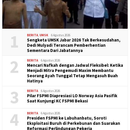
1
BERITA
,
UMSK
6 Agustus 2026
Sengketa UMSK Jabar 2026 Tak Berkesudahan,
Dedi Mulyadi Terancam Pemberhentian
Sementara Dari Jabatannya
2
BERITA
6 Agustus 2026
Mencari Nafkah dengan Jadwal Fleksibel: Ketika
Menjadi Mitra Pengemudi Maxim Membantu
Seorang Ayah Tunggal Tetap Mengasuh Buah
Hatinya
3
BERITA
6 Agustus 2026
Pilar FSPMI Diapresiasi LO Norway Asia Pasifik
Saat Kunjungi KC FSPMI Bekasi
4
BERITA
6 Agustus 2026
Presiden FSPMI ke Labuhanbatu, Soroti
Eksploitasi Buruh di Perkebunan dan Suarakan
Reformasi Perlindungan Pekerja