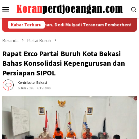
Loncat
Menu
ke
Mobile
konten
k Berkesudahan, Dedi Mulyadi Terancam Pemberhentian Sementa
Kabar Terbaru
Beranda
Partai Buruh
Rapat Exco Partai Buruh Kota Bekasi
Bahas Konsolidasi Kepengurusan dan
Persiapan SIPOL
Kontributor Bekasi
6 Juli 2026
63 views