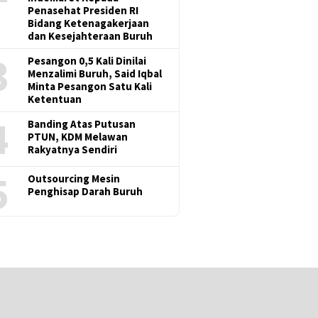
Penasehat Presiden RI
Bidang Ketenagakerjaan
dan Kesejahteraan Buruh
3
Pesangon 0,5 Kali Dinilai
Menzalimi Buruh, Said Iqbal
Minta Pesangon Satu Kali
Ketentuan
4
Banding Atas Putusan
PTUN, KDM Melawan
Rakyatnya Sendiri
5
Outsourcing Mesin
Penghisap Darah Buruh