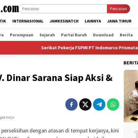
Pencarian
TIK
INTERNASIONAL
JAMKESWATCH
LAINNYA
JAWA TIMUR
ra
Perempuan
Sejarah
Partai Buruh
Download
Berita
Serikat Pekerja FSPMI PT Indomarco Prismatama Ca
BERIT
. Dinar Sarana Siap Aksi &
perselisihan dengan atasan di tempat kerjanya, kini