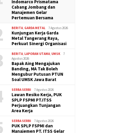
Indomarco Prismatama
Cabang Jombang dan
Manajemen Gelar
Pertemuan Bersama
2
BERITA
,
GARDA METAL
7 Agustus 2026
Kunjungan Kerja Garda
Metal Tangerang Raya,
Perkuat Sinergi Organisasi
3
BERITA
,
LAPORAN UTAMA
,
UMSK
7
Agustus 2026
Bapak Aing Mengajukan
Banding, MA Tak Boleh
Mengubur Putusan PTUN
Soal UMSK Jawa Barat
4
SERBA SERBI
7 Agustus 2026
Lawan Resiko Kerja, PUK
SPLP FSPMI PT.ITSS
Perjuangkan Tunjangan
Area Kerja
5
SERBA SERBI
7 Agustus 2026
PUK SPLP FSPMI dan
Manajemen PT. ITSS Gelar