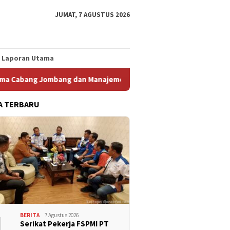
JUMAT, 7 AGUSTUS 2026
Laporan Utama
bang Jombang dan Manajemen Gelar Pertemuan Bersama
K
A TERBARU
1
BERITA
7 Agustus 2026
Serikat Pekerja FSPMI PT