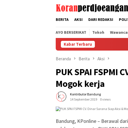
Loncat
tutup
ke
konten
BERITA
AKSI
DARI REDAKSI
POLI
AYO BERSERIKAT
Tokoh
Wawanca
Kabar Terbaru
Beranda
Berita
Aksi
PUK SPAI FSPMI CV
Mogok kerja
Kontributor Bandung
14 September 2019
0 views
Bandung, KPonline – Berawal dari 