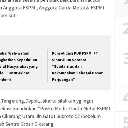
h Anggota FSPMI, Anggota Garda Metal & FSPMI
berikut :
adisi Weh-wehan
Konsolidasi PUK FSPMI PT
ngkatkan Kepedulian
Sinar Alum Sarana:
sial Masyarakat yang
“Solidaritas dan
lai Luntur Akibat
Kekompakan Sebagai Dasar
ndemi
Perjuangan”
,Tangerang,Depok,Jakarta silahkan yg ingin
 Bekasi mendirikan “Posko Mudik Garda Metal FSPMI
h Cikarang Utara Jln.Gatot Subroto 57 (Sebelum
h Sentra Grosir Cikarang.