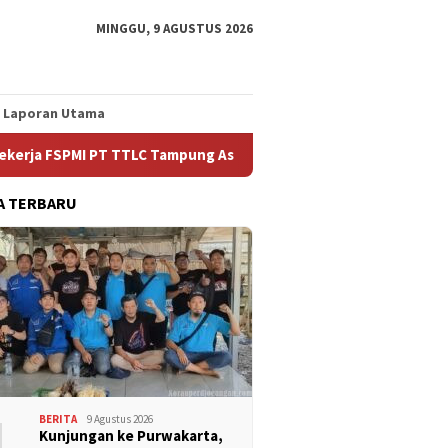
MINGGU, 9 AGUSTUS 2026
Laporan Utama
MI PT TTLC Tampung Aspirasi Anggota
Yang tersirat Dari
A TERBARU
1
BERITA
9 Agustus 2026
Kunjungan ke Purwakarta,