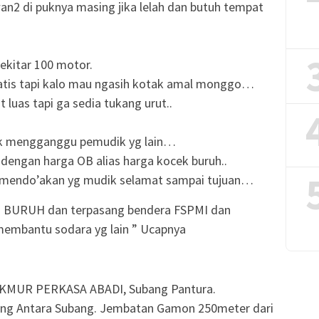
n2 di puknya masing jika lelah dan butuh tempat
ekitar 100 motor.
 gratis tapi kalo mau ngasih kotak amal monggo…
t luas tapi ga sedia tukang urut..
dak mengganggu pemudik yg lain…
a dengan harga OB alias harga kocek buruh..
u mendo’akan yg
mudik
selamat sampai tujuan…
O
BURUH dan terpasang bendera FSPMI dan
 membantu sodara yg lain ” Ucapnya
KMUR PERKASA ABADI, Subang Pantura.
wang Antara Subang. Jembatan Gamon 250meter dari