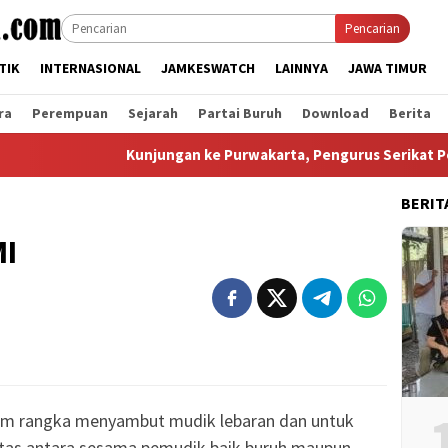
Pencarian
TIK
INTERNASIONAL
JAMKESWATCH
LAINNYA
JAWA TIMUR
ra
Perempuan
Sejarah
Partai Buruh
Download
Berita
Kunjungan ke Purwakarta, Pengurus Serikat Pekerja FSP
BERIT
MI
lam rangka menyambut mudik lebaran dan untuk
ritas antara sesama pemudik baik buruh maupun