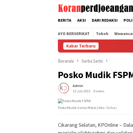
Loncat
tutup
ke
konten
BERITA
AKSI
DARI REDAKSI
POLI
AYO BERSERIKAT
Tokoh
Wawanca
Kabar Terbaru
Beranda
Serba Serbi
Posko Mudik FSP
Admin
13 Juli 2015
0 views
Posko Mudik Garda Metal ( foto : Ocha )
Cikarang Selatan, KPOnline – Da
menjalin silahturahmi dan solida