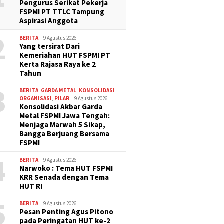
Pengurus Serikat Pekerja
FSPMI PT TTLC Tampung
Aspirasi Anggota
2
BERITA
9 Agustus 2026
Yang tersirat Dari
Kemeriahan HUT FSPMI PT
Kerta Rajasa Raya ke 2
Tahun
3
BERITA
,
GARDA METAL
,
KONSOLIDASI
ORGANISASI
,
PILAR
9 Agustus 2026
Konsolidasi Akbar Garda
Metal FSPMI Jawa Tengah:
Menjaga Marwah 5 Sikap,
Bangga Berjuang Bersama
FSPMI
4
BERITA
9 Agustus 2026
Narwoko : Tema HUT FSPMI
KRR Senada dengan Tema
HUT RI
5
BERITA
9 Agustus 2026
Pesan Penting Agus Pitono
pada Peringatan HUT ke-2