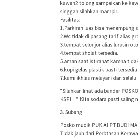
kawan2 tolong sampaikan ke kawa
singgah silahkan mampir.
Fasilitas:
1.Parkiran luas bisa menampung s
2.Wc tidak di pasang tarif alias
3.tempat selonjor alias lurusin oto
4.tempat sholat tersedia.
5.aman saat istirahat karena ti
6.kopi gelas plastik pasti tersedi
7.kami ikhlas melayani dan selal
“Silahkan lihat ada bander
POSK
KSPI…” Kita sodara pasti saling
3. Subang
Posko mudik PUK AI PT.BUDI MA
Tidak jauh dari Perbtasan Kera