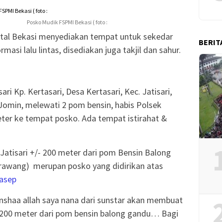
Posko Mudik FSPMI Bekasi ( foto :
tal Bekasi menyediakan tempat untuk sekedar
BERIT
asi lalu lintas, disediakan juga takjil dan sahur.
ari Kp. Kertasari, Desa Kertasari, Kec. Jatisari,
omin, melewati 2 pom bensin, habis Polsek
meter ke tempat posko. Ada tempat istirahat &
Jatisari +/- 200 meter dari pom Bensin Balong
arawang) merupan posko yang didirikan atas
asep
 Inshaa allah saya nana dari sunstar akan membuat
/- 200 meter dari pom bensin balong gandu… Bagi