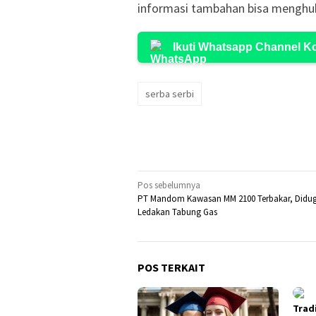
informasi tambahan bisa menghub
Ikuti Whatsapp Channel 
serba serbi
Navigasi
Pos sebelumnya
PT Mandom Kawasan MM 2100 Terbakar, Didug
pos
Ledakan Tabung Gas
POS TERKAIT
Trad