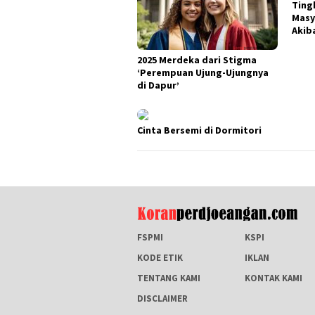
Ting
Masy
Akib
2025 Merdeka dari Stigma
‘Perempuan Ujung-Ujungnya
di Dapur’
Cinta Bersemi di Dormitori
FSPMI
KSPI
KODE ETIK
IKLAN
TENTANG KAMI
KONTAK KAMI
DISCLAIMER