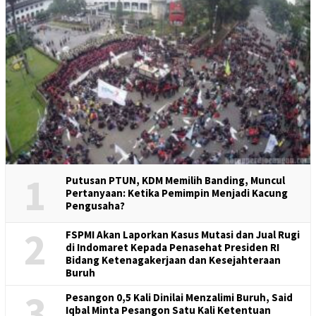
1
Putusan PTUN, KDM Memilih Banding, Muncul
Pertanyaan: Ketika Pemimpin Menjadi Kacung
Pengusaha?
2
FSPMI Akan Laporkan Kasus Mutasi dan Jual Rugi
di Indomaret Kepada Penasehat Presiden RI
Bidang Ketenagakerjaan dan Kesejahteraan
Buruh
3
Pesangon 0,5 Kali Dinilai Menzalimi Buruh, Said
Iqbal Minta Pesangon Satu Kali Ketentuan