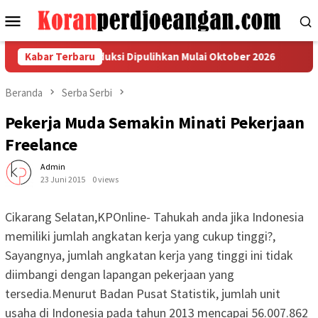
Loncat
Menu
ke
Mobile
konten
, Bonus Produksi Dipulihkan Mulai Oktober 2026
Kabar Terbaru
Aliansi
Beranda
Serba Serbi
Pekerja Muda Semakin Minati Pekerjaan
Freelance
Admin
23 Juni 2015
0 views
Cikarang Selatan,KPOnline- Tahukah anda jika Indonesia
memiliki jumlah angkatan kerja yang cukup tinggi?,
Sayangnya, jumlah angkatan kerja yang tinggi ini tidak
diimbangi dengan lapangan pekerjaan yang
tersedia.Menurut Badan Pusat Statistik, jumlah unit
usaha di Indonesia pada tahun 2013 mencapai 56.007.862