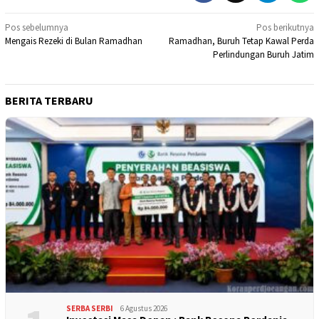
Navigasi
Pos sebelumnya
Pos berikutnya
Mengais Rezeki di Bulan Ramadhan
Ramadhan, Buruh Tetap Kawal Perda
pos
Perlindungan Buruh Jatim
BERITA TERBARU
SERBA SERBI
6 Agustus 2026