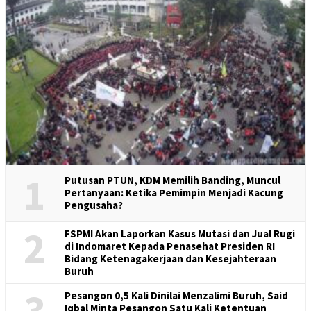
1
Putusan PTUN, KDM Memilih Banding, Muncul
Pertanyaan: Ketika Pemimpin Menjadi Kacung
Pengusaha?
2
FSPMI Akan Laporkan Kasus Mutasi dan Jual Rugi
di Indomaret Kepada Penasehat Presiden RI
Bidang Ketenagakerjaan dan Kesejahteraan
Buruh
3
Pesangon 0,5 Kali Dinilai Menzalimi Buruh, Said
Iqbal Minta Pesangon Satu Kali Ketentuan