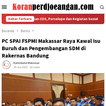
Loncat
Menu
ke
Mobile
konten
skan Ketaatan COS, Porselope dan Kegiatan Sosial
Kabar Terbaru
Isu K
Beranda
Berita
PC SPAI FSPMI Makassar Raya Kawal Isu
Buruh dan Pengembangan SDM di
Rakernas Bandung
Kontributor Makassar
24 Juli 2025
62 views