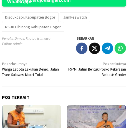
Koranperdjoeangan.com
Disdukcapil Kabupaten Bogor
Jamkeswatch
RSUD Cibinong Kabupaten Bogor
Penulis: Dimas, Fhoto : Istimewa
SEBARKAN
Editor: Admin
Navigasi
Pos sebelumnya
Pos berikutnya
Warga Labota Lakukan Demo, Jalan
FSPMI Jatim Bentuk Posko Kekerasan
pos
Trans Sulawesi Macet Total
Berbasis Gender
POS TERKAIT