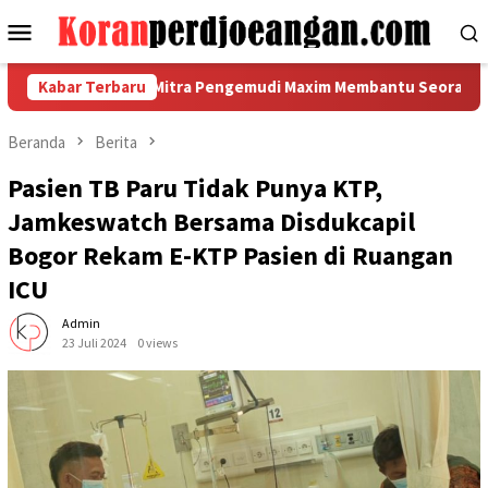
Loncat
Menu
ke
Mobile
konten
a Menjadi Mitra Pengemudi Maxim Membantu Seorang Ayah Tungga
Kabar Terbaru
Beranda
Berita
Pasien TB Paru Tidak Punya KTP,
Jamkeswatch Bersama Disdukcapil
Bogor Rekam E-KTP Pasien di Ruangan
ICU
Admin
23 Juli 2024
0 views