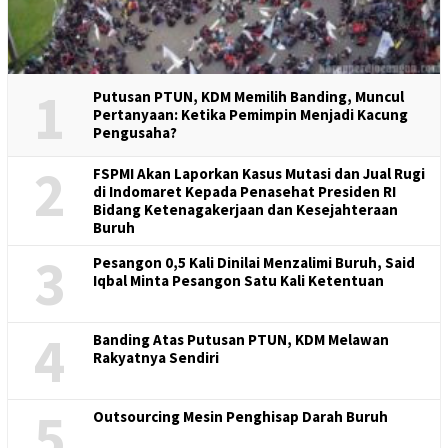
1
Putusan PTUN, KDM Memilih Banding, Muncul
Pertanyaan: Ketika Pemimpin Menjadi Kacung
Pengusaha?
2
FSPMI Akan Laporkan Kasus Mutasi dan Jual Rugi
di Indomaret Kepada Penasehat Presiden RI
Bidang Ketenagakerjaan dan Kesejahteraan
Buruh
3
Pesangon 0,5 Kali Dinilai Menzalimi Buruh, Said
Iqbal Minta Pesangon Satu Kali Ketentuan
4
Banding Atas Putusan PTUN, KDM Melawan
Rakyatnya Sendiri
5
Outsourcing Mesin Penghisap Darah Buruh