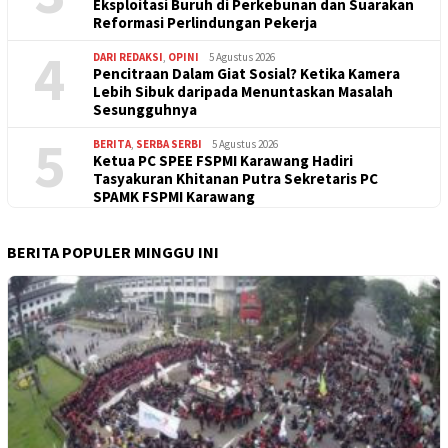
Eksploitasi Buruh di Perkebunan dan Suarakan
Reformasi Perlindungan Pekerja
4
DARI REDAKSI
,
OPINI
5 Agustus 2026
Pencitraan Dalam Giat Sosial? Ketika Kamera
Lebih Sibuk daripada Menuntaskan Masalah
Sesungguhnya
5
BERITA
,
SERBA SERBI
5 Agustus 2026
Ketua PC SPEE FSPMI Karawang Hadiri
Tasyakuran Khitanan Putra Sekretaris PC
SPAMK FSPMI Karawang
BERITA POPULER MINGGU INI