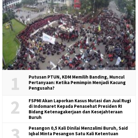
1
Putusan PTUN, KDM Memilih Banding, Muncul
Pertanyaan: Ketika Pemimpin Menjadi Kacung
Pengusaha?
2
FSPMI Akan Laporkan Kasus Mutasi dan Jual Rugi
di Indomaret Kepada Penasehat Presiden RI
Bidang Ketenagakerjaan dan Kesejahteraan
Buruh
3
Pesangon 0,5 Kali Dinilai Menzalimi Buruh, Said
Iqbal Minta Pesangon Satu Kali Ketentuan