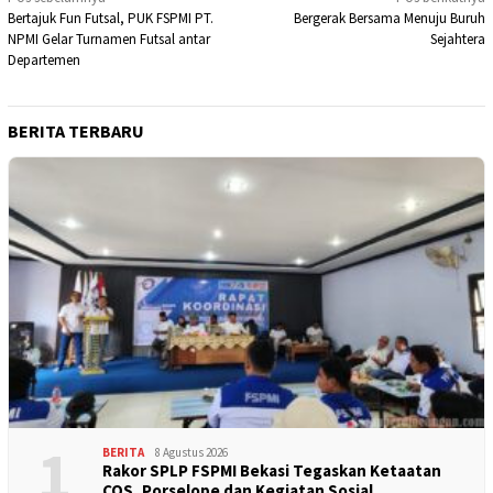
Navigasi
Bertajuk Fun Futsal, PUK FSPMI PT.
Bergerak Bersama Menuju Buruh
pos
NPMI Gelar Turnamen Futsal antar
Sejahtera
Departemen
BERITA TERBARU
1
BERITA
8 Agustus 2026
Rakor SPLP FSPMI Bekasi Tegaskan Ketaatan
COS, Porselope dan Kegiatan Sosial