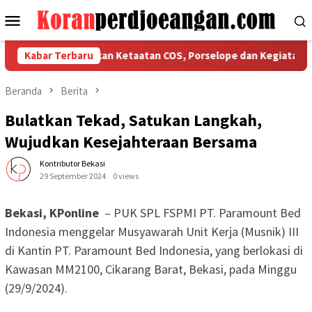
Loncat
Menu
ke
Mobile
konten
I Bekasi Tegaskan Ketaatan COS, Porselope dan Kegiatan Sosial
Kabar Terbaru
Beranda
Berita
Bulatkan Tekad, Satukan Langkah,
Wujudkan Kesejahteraan Bersama
Kontributor Bekasi
29 September 2024
0 views
Bekasi, KPonline
– PUK SPL FSPMI PT. Paramount Bed
Indonesia menggelar Musyawarah Unit Kerja (Musnik) III
di Kantin PT. Paramount Bed Indonesia, yang berlokasi di
Kawasan MM2100, Cikarang Barat, Bekasi, pada Minggu
(29/9/2024).