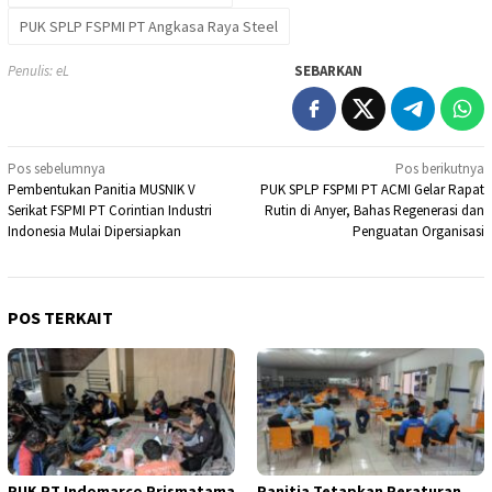
PUK SPLP FSPMI PT Angkasa Raya Steel
Penulis: eL
SEBARKAN
Navigasi
Pos sebelumnya
Pos berikutnya
Pembentukan Panitia MUSNIK V
PUK SPLP FSPMI PT ACMI Gelar Rapat
pos
Serikat FSPMI PT Corintian Industri
Rutin di Anyer, Bahas Regenerasi dan
Indonesia Mulai Dipersiapkan
Penguatan Organisasi
POS TERKAIT
PUK PT Indomarco Prismatama
Panitia Tetapkan Peraturan