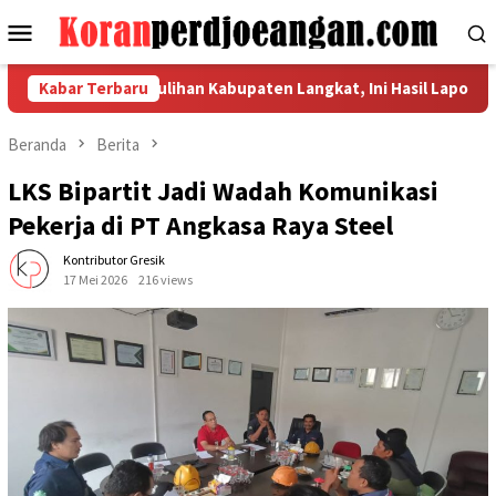
Loncat
Menu
ke
Mobile
konten
ndikator Pemulihan Kabupaten Langkat, Ini Hasil Laporan Kaposko
Kabar Terbaru
Beranda
Berita
LKS Bipartit Jadi Wadah Komunikasi
Pekerja di PT Angkasa Raya Steel
Kontributor Gresik
17 Mei 2026
216 views