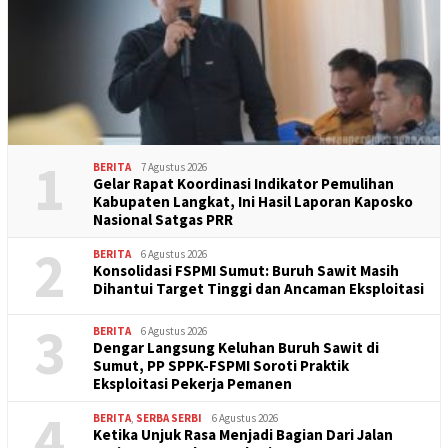
1
BERITA
7 Agustus 2026
Gelar Rapat Koordinasi Indikator Pemulihan
Kabupaten Langkat, Ini Hasil Laporan Kaposko
Nasional Satgas PRR
2
BERITA
6 Agustus 2026
Konsolidasi FSPMI Sumut: Buruh Sawit Masih
Dihantui Target Tinggi dan Ancaman Eksploitasi
3
BERITA
6 Agustus 2026
Dengar Langsung Keluhan Buruh Sawit di
Sumut, PP SPPK-FSPMI Soroti Praktik
Eksploitasi Pekerja Pemanen
4
BERITA
,
SERBA SERBI
6 Agustus 2026
Ketika Unjuk Rasa Menjadi Bagian Dari Jalan