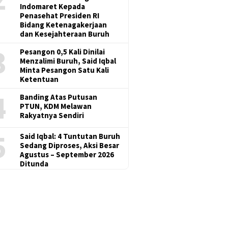
Indomaret Kepada
Penasehat Presiden RI
Bidang Ketenagakerjaan
dan Kesejahteraan Buruh
3
Pesangon 0,5 Kali Dinilai
Menzalimi Buruh, Said Iqbal
Minta Pesangon Satu Kali
Ketentuan
4
Banding Atas Putusan
PTUN, KDM Melawan
Rakyatnya Sendiri
5
Said Iqbal: 4 Tuntutan Buruh
Sedang Diproses, Aksi Besar
Agustus – September 2026
Ditunda