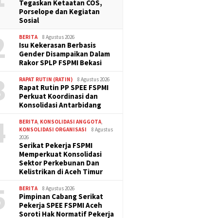
Tegaskan Ketaatan COS,
Porselope dan Kegiatan
Sosial
2
BERITA
8 Agustus 2026
Isu Kekerasan Berbasis
Gender Disampaikan Dalam
Rakor SPLP FSPMI Bekasi
3
RAPAT RUTIN (RATIN)
8 Agustus 2026
Rapat Rutin PP SPEE FSPMI
Perkuat Koordinasi dan
Konsolidasi Antarbidang
4
BERITA
,
KONSOLIDASI ANGGOTA
,
KONSOLIDASI ORGANISASI
8 Agustus
2026
Serikat Pekerja FSPMI
Memperkuat Konsolidasi
Sektor Perkebunan Dan
Kelistrikan di Aceh Timur
5
BERITA
8 Agustus 2026
Pimpinan Cabang Serikat
Pekerja SPEE FSPMI Aceh
Soroti Hak Normatif Pekerja