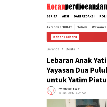
Loncat
tutup
ke
konten
BERITA
AKSI
DARI REDAKSI
POLI
AYO BERSERIKAT
Tokoh
Wawanca
Kabar Terbaru
Rakor SPLP F
Beranda
Berita
Lebaran Anak Yati
Yayasan Dua Puluh
untuk Yatim Piatu
Kontributor Bogor
16 Juni 2026
65 views