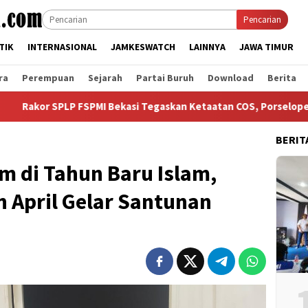
Pencarian
TIK
INTERNASIONAL
JAMKESWATCH
LAINNYA
JAWA TIMUR
ra
Perempuan
Sejarah
Partai Buruh
Download
Berita
SPMI Bekasi Tegaskan Ketaatan COS, Porselope dan Kegiatan Sos
BERIT
m di Tahun Baru Islam,
 April Gelar Santunan