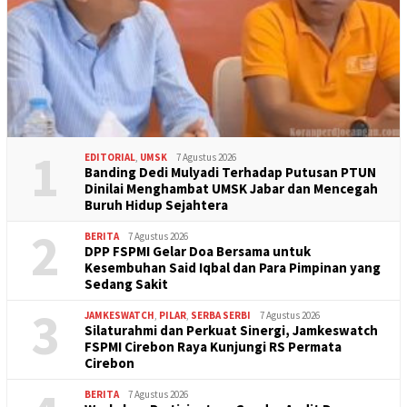
1
EDITORIAL
,
UMSK
7 Agustus 2026
Banding Dedi Mulyadi Terhadap Putusan PTUN
Dinilai Menghambat UMSK Jabar dan Mencegah
Buruh Hidup Sejahtera
2
BERITA
7 Agustus 2026
DPP FSPMI Gelar Doa Bersama untuk
Kesembuhan Said Iqbal dan Para Pimpinan yang
Sedang Sakit
3
JAMKESWATCH
,
PILAR
,
SERBA SERBI
7 Agustus 2026
Silaturahmi dan Perkuat Sinergi, Jamkeswatch
FSPMI Cirebon Raya Kunjungi RS Permata
Cirebon
BERITA
7 Agustus 2026