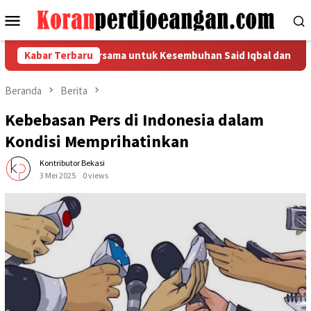
Loncat
Menu
ke
Mobile
konten
 Gelar Doa Bersama untuk Kesembuhan Said Iqbal dan Para Pimp
Kabar Terbaru
Beranda
Berita
Kebebasan Pers di Indonesia dalam
Kondisi Memprihatinkan
Kontributor Bekasi
3 Mei 2025
0 views