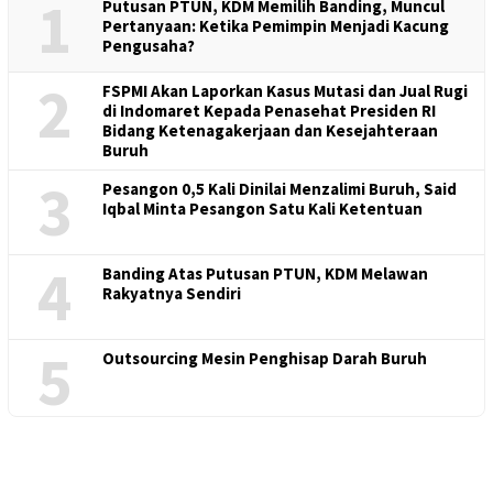
1
Putusan PTUN, KDM Memilih Banding, Muncul
Pertanyaan: Ketika Pemimpin Menjadi Kacung
Pengusaha?
2
FSPMI Akan Laporkan Kasus Mutasi dan Jual Rugi
di Indomaret Kepada Penasehat Presiden RI
Bidang Ketenagakerjaan dan Kesejahteraan
Buruh
3
Pesangon 0,5 Kali Dinilai Menzalimi Buruh, Said
Iqbal Minta Pesangon Satu Kali Ketentuan
4
Banding Atas Putusan PTUN, KDM Melawan
Rakyatnya Sendiri
5
Outsourcing Mesin Penghisap Darah Buruh