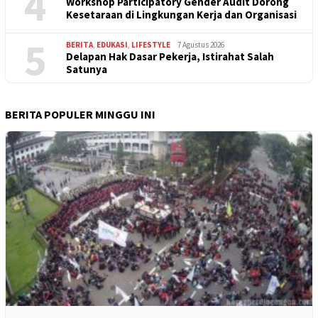
4
Workshop Participatory Gender Audit Dorong
Kesetaraan di Lingkungan Kerja dan Organisasi
5
BERITA
,
EDUKASI
,
LIFESTYLE
7 Agustus 2026
Delapan Hak Dasar Pekerja, Istirahat Salah
Satunya
BERITA POPULER MINGGU INI