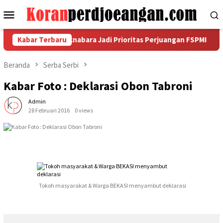
Loncat
Menu
ke
Mobile
konten
i di PT SMA Aeknabara Jadi Prioritas Perjuangan FSPMI
Kabar Terbaru
Me
Beranda
Serba Serbi
Kabar Foto : Deklarasi Obon Tabroni
Admin
28 Februari 2016
0 views
Tokoh masyarakat & Warga BEKASI menyambut deklarasi