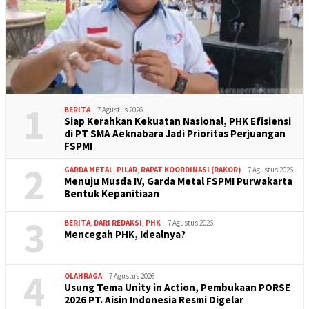
1
BERITA
7 Agustus 2026
Siap Kerahkan Kekuatan Nasional, PHK Efisiensi
di PT SMA Aeknabara Jadi Prioritas Perjuangan
FSPMI
2
GARDA METAL
,
PILAR
,
RAPAT KOORDINASI (RAKOR)
7 Agustus 2026
Menuju Musda IV, Garda Metal FSPMI Purwakarta
Bentuk Kepanitiaan
3
BERITA
,
DARI REDAKSI
,
PHK
7 Agustus 2026
Mencegah PHK, Idealnya?
4
OLAHRAGA
7 Agustus 2026
Usung Tema Unity in Action, Pembukaan PORSE
2026 PT. Aisin Indonesia Resmi Digelar