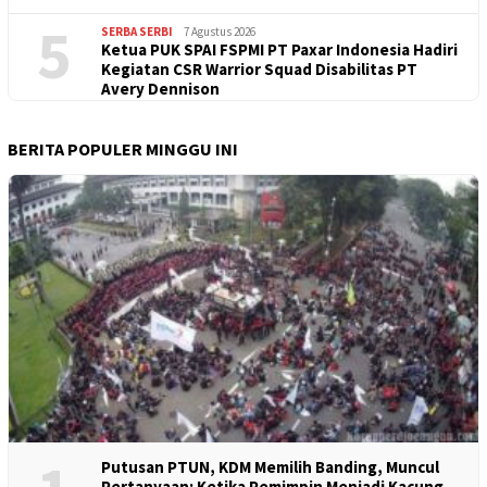
5
SERBA SERBI
7 Agustus 2026
Ketua PUK SPAI FSPMI PT Paxar Indonesia Hadiri
Kegiatan CSR Warrior Squad Disabilitas PT
Avery Dennison
BERITA POPULER MINGGU INI
Putusan PTUN, KDM Memilih Banding, Muncul
Pertanyaan: Ketika Pemimpin Menjadi Kacung