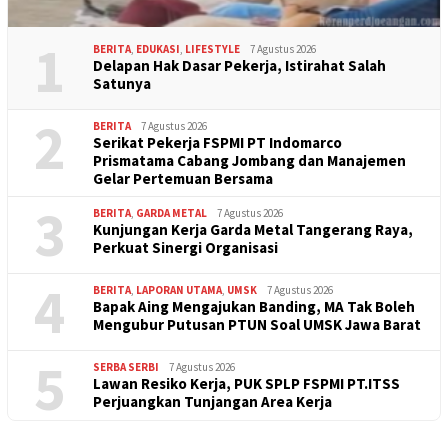
1
BERITA
,
EDUKASI
,
LIFESTYLE
7 Agustus 2026
Delapan Hak Dasar Pekerja, Istirahat Salah
Satunya
2
BERITA
7 Agustus 2026
Serikat Pekerja FSPMI PT Indomarco
Prismatama Cabang Jombang dan Manajemen
Gelar Pertemuan Bersama
3
BERITA
,
GARDA METAL
7 Agustus 2026
Kunjungan Kerja Garda Metal Tangerang Raya,
Perkuat Sinergi Organisasi
4
BERITA
,
LAPORAN UTAMA
,
UMSK
7 Agustus 2026
Bapak Aing Mengajukan Banding, MA Tak Boleh
Mengubur Putusan PTUN Soal UMSK Jawa Barat
5
SERBA SERBI
7 Agustus 2026
Lawan Resiko Kerja, PUK SPLP FSPMI PT.ITSS
Perjuangkan Tunjangan Area Kerja