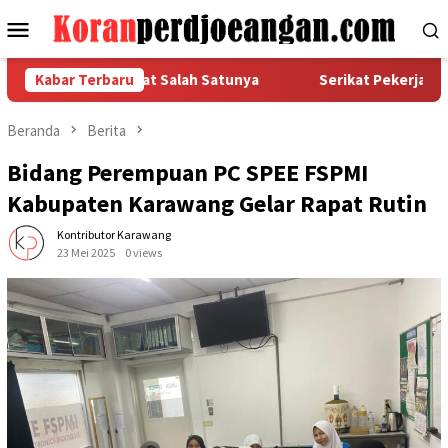
Loncat
Menu
ke
Mobile
konten
ja, Istirahat Salah Satunya
Kabar Terbaru
Serikat Pekerja FSPMI PT I
Beranda
Berita
Bidang Perempuan PC SPEE FSPMI
Kabupaten Karawang Gelar Rapat Rutin
Kontributor Karawang
23 Mei 2025
0 views