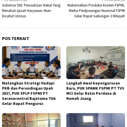
Navigasi
Gubernur DKI: Perusahaan Nakal Yang
Maksimalkan Produksi Konten FSPMI,
pos
Menahan Ijazah Karyawan Akan
Media Perdjoeangan Nasional FSPMI
Dicabut Izinnya
Gelar Rapat Gabungan 3 Wilayah
POS TERKAIT
Matangkan Strategi Hadapi
Langkah Awal Kepengurusan
PKB dan Perundingan Upah
Baru, PUK SPAMK FSPMI PT TVS
2027, PUK SPLP FSPMI PT
MCI Gelar Ratin Perdana di
Saranacentral Bajatama Tbk
Rumah Juang
Gelar Rapat Pengurus