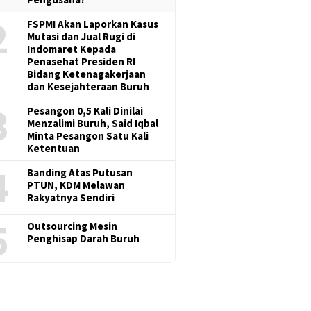
2
FSPMI Akan Laporkan Kasus
Mutasi dan Jual Rugi di
Indomaret Kepada
Penasehat Presiden RI
Bidang Ketenagakerjaan
dan Kesejahteraan Buruh
3
Pesangon 0,5 Kali Dinilai
Menzalimi Buruh, Said Iqbal
Minta Pesangon Satu Kali
Ketentuan
4
Banding Atas Putusan
PTUN, KDM Melawan
Rakyatnya Sendiri
5
Outsourcing Mesin
Penghisap Darah Buruh