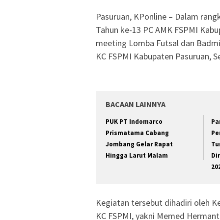
Pasuruan, KPonline – Dalam rang
Tahun ke-13 PC AMK FSPMI Kabupa
meeting Lomba Futsal dan Badmi
KC FSPMI Kabupaten Pasuruan, Se
BACAAN LAINNYA
PUK PT Indomarco
Pa
Prismatama Cabang
Pe
Jombang Gelar Rapat
Tu
Hingga Larut Malam
Di
20
Kegiatan tersebut dihadiri oleh Ke
KC FSPMI, yakni Memed Hermanto,