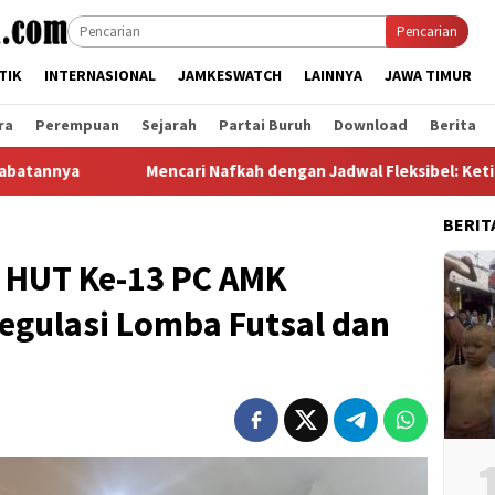
Pencarian
TIK
INTERNASIONAL
JAMKESWATCH
LAINNYA
JAWA TIMUR
ra
Perempuan
Sejarah
Partai Buruh
Download
Berita
Mencari Nafkah dengan Jadwal Fleksibel: Ketika Menjadi Mit
BERIT
g HUT Ke-13 PC AMK
egulasi Lomba Futsal dan