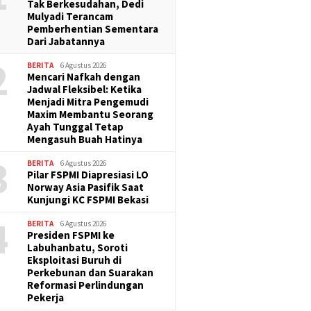
Tak Berkesudahan, Dedi
Mulyadi Terancam
Pemberhentian Sementara
Dari Jabatannya
2
BERITA
6 Agustus 2026
Mencari Nafkah dengan
Jadwal Fleksibel: Ketika
Menjadi Mitra Pengemudi
Maxim Membantu Seorang
Ayah Tunggal Tetap
Mengasuh Buah Hatinya
3
BERITA
6 Agustus 2026
Pilar FSPMI Diapresiasi LO
Norway Asia Pasifik Saat
Kunjungi KC FSPMI Bekasi
4
BERITA
6 Agustus 2026
Presiden FSPMI ke
Labuhanbatu, Soroti
Eksploitasi Buruh di
Perkebunan dan Suarakan
Reformasi Perlindungan
Pekerja