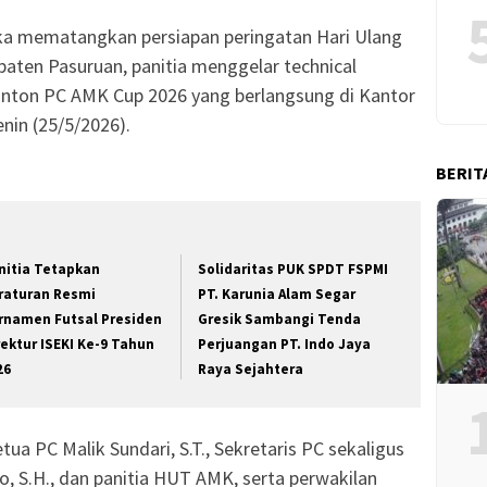
ka mematangkan persiapan peringatan Hari Ulang
ten Pasuruan, panitia menggelar technical
nton PC AMK Cup 2026 yang berlangsung di Kantor
nin (25/5/2026).
BERIT
nitia Tetapkan
Solidaritas PUK SPDT FSPMI
raturan Resmi
PT. Karunia Alam Segar
rnamen Futsal Presiden
Gresik Sambangi Tenda
rektur ISEKI Ke-9 Tahun
Perjuangan PT. Indo Jaya
26
Raya Sejahtera
tua PC Malik Sundari, S.T., Sekretaris PC sekaligus
 S.H., dan panitia HUT AMK, serta perwakilan