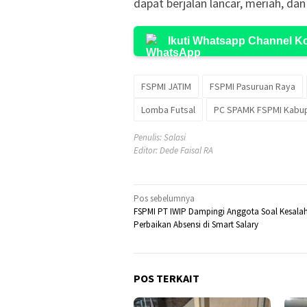
dapat berjalan lancar, meriah, d
Ikuti Whatsapp Channel 
FSPMI JATIM
FSPMI Pasuruan Raya
Lomba Futsal
PC SPAMK FSPMI Kabup
Penulis: Salasi
Editor: Dede Faisal RA
Navigasi
Pos sebelumnya
FSPMI PT IWIP Dampingi Anggota Soal Kesala
pos
Perbaikan Absensi di Smart Salary
POS TERKAIT