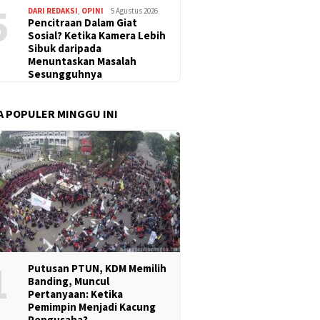
5
DARI REDAKSI
,
OPINI
5 Agustus 2026
Pencitraan Dalam Giat
Sosial? Ketika Kamera Lebih
Sibuk daripada
Menuntaskan Masalah
Sesungguhnya
A POPULER MINGGU INI
1
Putusan PTUN, KDM Memilih
Banding, Muncul
Pertanyaan: Ketika
Pemimpin Menjadi Kacung
Pengusaha?