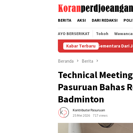
Loncat
tutup
ke
konten
BERITA
AKSI
DARI REDAKSI
POLI
AYO BERSERIKAT
Tokoh
Wawanca
yadi Terancam Pemberhentian Sementara Dari Jabatannya
Kabar Terbaru
Beranda
Berita
Technical Meetin
Pasuruan Bahas R
Badminton
Kontributor Pasuruan
25 Mei 2026
717 views