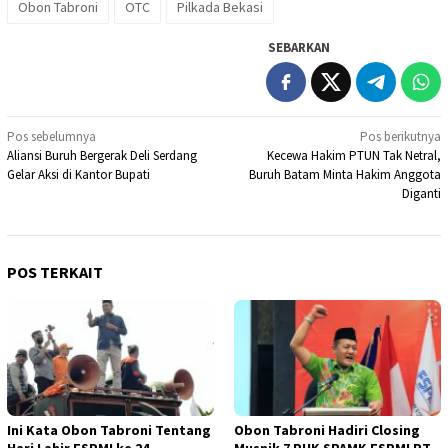
Obon Tabroni
OTC
Pilkada Bekasi
SEBARKAN
Navigasi
Pos sebelumnya
Pos berikutnya
Aliansi Buruh Bergerak Deli Serdang
Kecewa Hakim PTUN Tak Netral,
pos
Gelar Aksi di Kantor Bupati
Buruh Batam Minta Hakim Anggota
Diganti
POS TERKAIT
Ini Kata Obon Tabroni Tentang
Obon Tabroni Hadiri Closing
Hari Lahir FSPMI ke 24
Musnik 7 PUK SPAMK FSPMI PT.