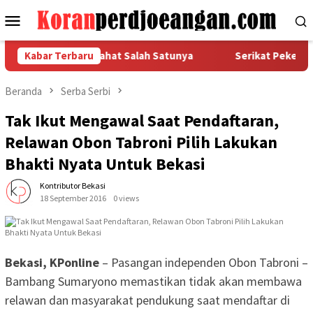
Loncat
Menu
ke
Mobile
konten
 Pekerja, Istirahat Salah Satunya
Kabar Terbaru
Serikat Pekerja FSPM
Beranda
Serba Serbi
Tak Ikut Mengawal Saat Pendaftaran,
Relawan Obon Tabroni Pilih Lakukan
Bhakti Nyata Untuk Bekasi
Kontributor Bekasi
18 September 2016
0 views
Bekasi, KPonline
– Pasangan independen Obon Tabroni –
Bambang Sumaryono memastikan tidak akan membawa
relawan dan masyarakat pendukung saat mendaftar di