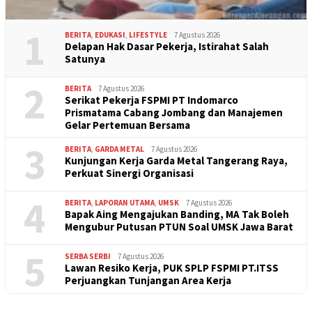
1
BERITA
,
EDUKASI
,
LIFESTYLE
7 Agustus 2026
Delapan Hak Dasar Pekerja, Istirahat Salah
Satunya
2
BERITA
7 Agustus 2026
Serikat Pekerja FSPMI PT Indomarco
Prismatama Cabang Jombang dan Manajemen
Gelar Pertemuan Bersama
3
BERITA
,
GARDA METAL
7 Agustus 2026
Kunjungan Kerja Garda Metal Tangerang Raya,
Perkuat Sinergi Organisasi
4
BERITA
,
LAPORAN UTAMA
,
UMSK
7 Agustus 2026
Bapak Aing Mengajukan Banding, MA Tak Boleh
Mengubur Putusan PTUN Soal UMSK Jawa Barat
5
SERBA SERBI
7 Agustus 2026
Lawan Resiko Kerja, PUK SPLP FSPMI PT.ITSS
Perjuangkan Tunjangan Area Kerja