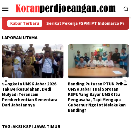
Loncat
Menu
ke
Mobile
konten
 Satunya
Kabar Terbaru
Serikat Pekerja FSPMI PT Indomarco Prismata
LAPORAN UTAMA
«
»
Sengketa UMSK Jabar 2026
Banding Putusan PTUN Prihal
Tak Berkesudahan, Dedi
UMSK Jabar Tuai Sorotan
Mulyadi Terancam
KSPI: Yang Bayar UMSK Itu
Pemberhentian Sementara
Pengusaha, Tapi Mengapa
Dari Jabatannya
Gubernur Ngotot Melakukan
Banding?
TAG:
AKSI KSPI JAWA TIMUR