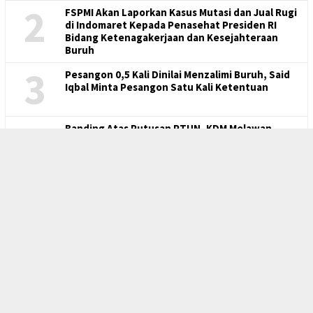
2
FSPMI Akan Laporkan Kasus Mutasi dan Jual Rugi
di Indomaret Kepada Penasehat Presiden RI
Bidang Ketenagakerjaan dan Kesejahteraan
Buruh
3
Pesangon 0,5 Kali Dinilai Menzalimi Buruh, Said
Iqbal Minta Pesangon Satu Kali Ketentuan
4
Banding Atas Putusan PTUN, KDM Melawan
Rakyatnya Sendiri
5
Outsourcing Mesin Penghisap Darah Buruh