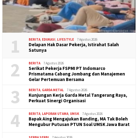
1
BERITA
,
EDUKASI
,
LIFESTYLE
7 Agustus 2026
Delapan Hak Dasar Pekerja, Istirahat Salah
Satunya
2
BERITA
7 Agustus 2026
Serikat Pekerja FSPMI PT Indomarco
Prismatama Cabang Jombang dan Manajemen
Gelar Pertemuan Bersama
3
BERITA
,
GARDA METAL
7 Agustus 2026
Kunjungan Kerja Garda Metal Tangerang Raya,
Perkuat Sinergi Organisasi
4
BERITA
,
LAPORAN UTAMA
,
UMSK
7 Agustus 2026
Bapak Aing Mengajukan Banding, MA Tak Boleh
Mengubur Putusan PTUN Soal UMSK Jawa Barat
SERBA SERBI
7 Agustus 2026