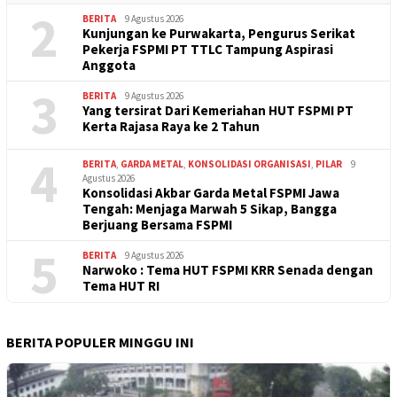
2
BERITA
9 Agustus 2026
Kunjungan ke Purwakarta, Pengurus Serikat
Pekerja FSPMI PT TTLC Tampung Aspirasi
Anggota
3
BERITA
9 Agustus 2026
Yang tersirat Dari Kemeriahan HUT FSPMI PT
Kerta Rajasa Raya ke 2 Tahun
4
BERITA
,
GARDA METAL
,
KONSOLIDASI ORGANISASI
,
PILAR
9
Agustus 2026
Konsolidasi Akbar Garda Metal FSPMI Jawa
Tengah: Menjaga Marwah 5 Sikap, Bangga
Berjuang Bersama FSPMI
5
BERITA
9 Agustus 2026
Narwoko : Tema HUT FSPMI KRR Senada dengan
Tema HUT RI
BERITA POPULER MINGGU INI