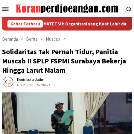
Loncat
Menu
ke
Mobile
konten
SPMI PT HAMATETSU: Organisasi yang Kuat Lahir dari Anggota y
Kabar Terbaru
Beranda
Berita
Muscab
Solidaritas Tak Pernah Tidur, Panitia
Muscab II SPLP FSPMI Surabaya Bekerja
Hingga Larut Malam
Kontributor Jatim
6 Juni 2026
97 views