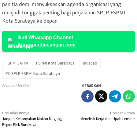
panitia demi menyukseskan agenda organisasi yang
menjadi tonggak penting bagi perjalanan SPLP FSPMI
Kota Surabaya ke depan.
Ikuti Whatsapp Channel
Koranperdjoeangan.com
FSPMI JATIM
FSPMI Kota Surabaya
muscab
PC SPLP FSPMI Kota Surabaya
Penulis: Abd Muis
SEBARKAN
Navigasi
Pos sebelumnya
Pos berikutnya
Jangan Kebanyakan Makan Daging,
Menelisik Kerja dan Upah Lembur
pos
Begini Efek Buruknya