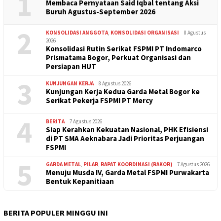
1
Membaca Pernyataan Said Iqbal tentang Aksi
Buruh Agustus-September 2026
2
KONSOLIDASI ANGGOTA
,
KONSOLIDASI ORGANISASI
8 Agustus
2026
Konsolidasi Rutin Serikat FSPMI PT Indomarco
Prismatama Bogor, Perkuat Organisasi dan
Persiapan HUT
3
KUNJUNGAN KERJA
8 Agustus 2026
Kunjungan Kerja Kedua Garda Metal Bogor ke
Serikat Pekerja FSPMI PT Mercy
4
BERITA
7 Agustus 2026
Siap Kerahkan Kekuatan Nasional, PHK Efisiensi
di PT SMA Aeknabara Jadi Prioritas Perjuangan
FSPMI
5
GARDA METAL
,
PILAR
,
RAPAT KOORDINASI (RAKOR)
7 Agustus 2026
Menuju Musda IV, Garda Metal FSPMI Purwakarta
Bentuk Kepanitiaan
BERITA POPULER MINGGU INI