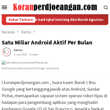
Loncat
Menu
ke
Mobile
konten
ca Pernyataan Said Iqbal tentang Aksi Buruh Agustus-Septemb
Kabar Terbaru
Beranda
Berita
Satu Miliar Android Aktif Per Bulan
Admin
1 Juli 2014
0 views
Ilustrasi pemakai android 9 image : animoca)
( koranperdjoeangan.com , Suara kaum Buruh ) Bos
Google yang bertanggungjawab atas Android, Sundar
Pichai, memaparkan capaian sistem operasi robot hijau di
hadapan para pengembang aplikasi yang menghadiri
konferensi Google I/O di San Francisco, Amerika Serikat,