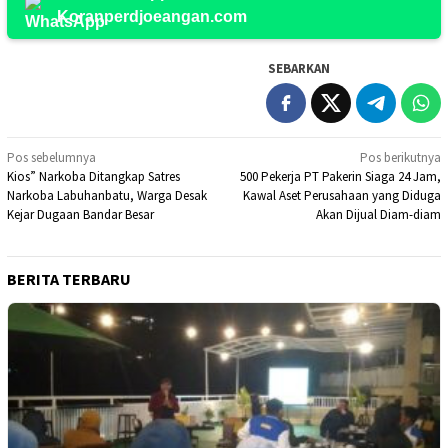
Koranperdjoeangan.com
SEBARKAN
Navigasi
Pos sebelumnya
Pos berikutnya
Kios” Narkoba Ditangkap Satres
500 Pekerja PT Pakerin Siaga 24 Jam,
pos
Narkoba Labuhanbatu, Warga Desak
Kawal Aset Perusahaan yang Diduga
Kejar Dugaan Bandar Besar
Akan Dijual Diam-diam
BERITA TERBARU