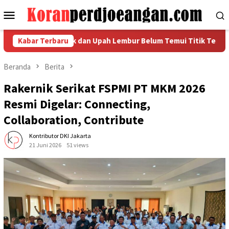
Loncat
Menu
ke
Mobile
konten
ngketa Pajak dan Upah Lembur Belum Temui Titik Temu
Kabar Terbaru
T
Beranda
Berita
Rakernik Serikat FSPMI PT MKM 2026
Resmi Digelar: Connecting,
Collaboration, Contribute
Kontributor DKI Jakarta
21 Juni 2026
51 views