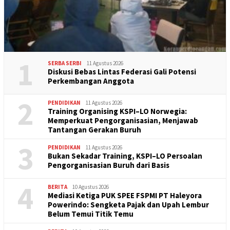
1
SERBA SERBI
11 Agustus 2026
Diskusi Bebas Lintas Federasi Gali Potensi
Perkembangan Anggota
2
PENDIDIKAN
11 Agustus 2026
Training Organising KSPI–LO Norwegia:
Memperkuat Pengorganisasian, Menjawab
Tantangan Gerakan Buruh
3
PENDIDIKAN
11 Agustus 2026
Bukan Sekadar Training, KSPI–LO Persoalan
Pengorganisasian Buruh dari Basis
4
BERITA
10 Agustus 2026
Mediasi Ketiga PUK SPEE FSPMI PT Haleyora
Powerindo: Sengketa Pajak dan Upah Lembur
Belum Temui Titik Temu