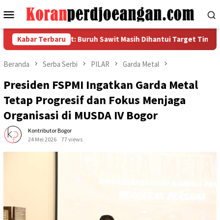
Loncat
Menu
ke
Mobile
konten
si FSPMI Sumut: Buruh Sawit Masih Dihantui Target Tinggi dan A
Kabar Terbaru
Beranda
Serba Serbi
PILAR
Garda Metal
Presiden FSPMI Ingatkan Garda Metal
Tetap Progresif dan Fokus Menjaga
Organisasi di MUSDA IV Bogor
Kontributor Bogor
24 Mei 2026
77 views