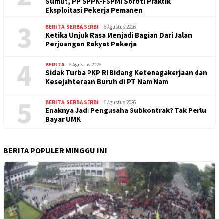
Sumut, PP SPPK-FSPMI Soroti Praktik
Eksploitasi Pekerja Pemanen
3
BERITA
,
SERBA SERBI
6 Agustus 2026
Ketika Unjuk Rasa Menjadi Bagian Dari Jalan
Perjuangan Rakyat Pekerja
4
BERITA
6 Agustus 2026
Sidak Turba PKP RI Bidang Ketenagakerjaan dan
Kesejahteraan Buruh di PT Nam Nam
5
BERITA
,
SERBA SERBI
6 Agustus 2026
Enaknya Jadi Pengusaha Subkontrak? Tak Perlu
Bayar UMK
BERITA POPULER MINGGU INI