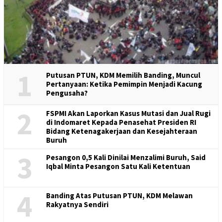
1
Putusan PTUN, KDM Memilih Banding, Muncul
Pertanyaan: Ketika Pemimpin Menjadi Kacung
Pengusaha?
2
FSPMI Akan Laporkan Kasus Mutasi dan Jual Rugi
di Indomaret Kepada Penasehat Presiden RI
Bidang Ketenagakerjaan dan Kesejahteraan
Buruh
3
Pesangon 0,5 Kali Dinilai Menzalimi Buruh, Said
Iqbal Minta Pesangon Satu Kali Ketentuan
4
Banding Atas Putusan PTUN, KDM Melawan
Rakyatnya Sendiri