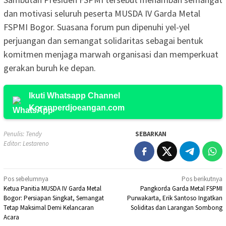
dan motivasi seluruh peserta MUSDA IV Garda Metal
FSPMI Bogor. Suasana forum pun dipenuhi yel-yel
perjuangan dan semangat solidaritas sebagai bentuk
komitmen menjaga marwah organisasi dan memperkuat
gerakan buruh ke depan.
Ikuti Whatsapp Channel
Koranperdjoeangan.com
Penulis: Tendy
SEBARKAN
Editor: Lestareno
Navigasi
Pos sebelumnya
Pos berikutnya
Ketua Panitia MUSDA IV Garda Metal
Pangkorda Garda Metal FSPMI
pos
Bogor: Persiapan Singkat, Semangat
Purwakarta, Erik Santoso Ingatkan
Tetap Maksimal Demi Kelancaran
Soliditas dan Larangan Sombong
Acara