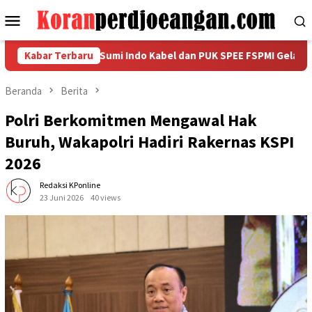
Loncat
Menu
ke
Mobile
konten
I ke-81, PT Sumi Indo Kabel dan PUK SPEE FSPMI Gelar SIK CUP 2
Kabar Terbaru
Beranda
Berita
Polri Berkomitmen Mengawal Hak
Buruh, Wakapolri Hadiri Rakernas KSPI
2026
Redaksi KPonline
23 Juni 2026
40 views