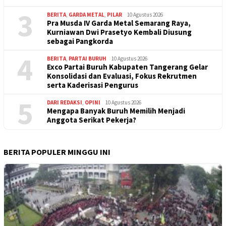
3
BERITA
,
GARDA METAL
,
PILAR
10 Agustus 2026
Pra Musda IV Garda Metal Semarang Raya,
Kurniawan Dwi Prasetyo Kembali Diusung
sebagai Pangkorda
4
BERITA
,
PARTAI BURUH
10 Agustus 2026
Exco Partai Buruh Kabupaten Tangerang Gelar
Konsolidasi dan Evaluasi, Fokus Rekrutmen
serta Kaderisasi Pengurus
5
DARI REDAKSI
,
OPINI
10 Agustus 2026
Mengapa Banyak Buruh Memilih Menjadi
Anggota Serikat Pekerja?
BERITA POPULER MINGGU INI