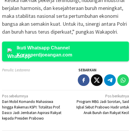
“Ketika hak-hak pekerja terlindungi, hubungan industrial
berjalan harmonis, dan kesejahteraan buruh meningkat,
maka stabilitas nasional serta pertumbuhan ekonomi
bangsa akan semakin kuat. Untuk itu, sinergi antara Polri
dan buruh harus terus diperkuat,” pungkas Wakapolri.
Ikuti Whatsapp Channel
Koranperdjoeangan.com
Penulis: Lestareno
SEBARKAN
Navigasi
Pos sebelumnya
Pos berikutnya
Dari Mobil Komando Mahasiswa
Program MBG Jadi Sorotan, Said
pos
hingga Rakernas KSPI: Totalitas Prof.
Iqbal Sebut Prabowo Hadir untuk
Dasco Jadi Jembatan Aspirasi Rakyat
Anak Buruh dan Rakyat Kecil
kepada Presiden Prabowo