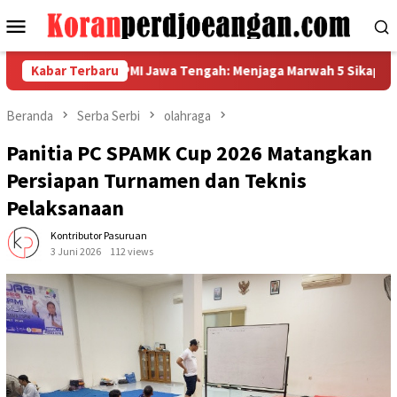
Loncat
Menu
ke
Mobile
konten
da Metal FSPMI Jawa Tengah: Menjaga Marwah 5 Sikap, Bangga Be
Kabar Terbaru
Beranda
Serba Serbi
olahraga
Panitia PC SPAMK Cup 2026 Matangkan
Persiapan Turnamen dan Teknis
Pelaksanaan
Kontributor Pasuruan
3 Juni 2026
112 views