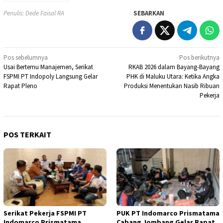
Penulis: Dede Faisal RA
SEBARKAN
Navigasi
Pos sebelumnya
Pos berikutnya
Usai Bertemu Manajemen, Serikat
RKAB 2026 dalam Bayang-Bayang
pos
FSPMI PT Indopoly Langsung Gelar
PHK di Maluku Utara: Ketika Angka
Rapat Pleno
Produksi Menentukan Nasib Ribuan
Pekerja
POS TERKAIT
Serikat Pekerja FSPMI PT
PUK PT Indomarco Prismatama
Indomarco Prismatama
Cabang Jombang Gelar Rapat