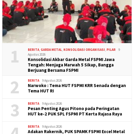
1
BERITA
,
GARDA METAL
,
KONSOLIDASI ORGANISASI
,
PILAR
9
Agustus 2026
Konsolidasi Akbar Garda Metal FSPMI Jawa
Tengah: Menjaga Marwah 5 Sikap, Bangga
Berjuang Bersama FSPMI
2
BERITA
9 Agustus 2026
Narwoko : Tema HUT FSPMI KRR Senada dengan
Tema HUT RI
3
BERITA
9 Agustus 2026
Pesan Penting Agus Pitono pada Peringatan
HUT ke-2 PUK SPL FSPMI PT Kerta Rajasa Raya
4
BERITA
9 Agustus 2026
Adakan Rakernik, PUK SPAMK FSPMI Excel Metal