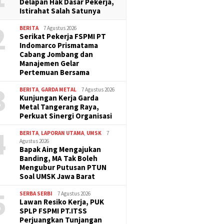
Delapan Hak Dasar Pekerja,
Istirahat Salah Satunya
2
BERITA
7 Agustus 2026
Serikat Pekerja FSPMI PT
Indomarco Prismatama
Cabang Jombang dan
Manajemen Gelar
Pertemuan Bersama
3
BERITA
,
GARDA METAL
7 Agustus 2026
Kunjungan Kerja Garda
Metal Tangerang Raya,
Perkuat Sinergi Organisasi
4
BERITA
,
LAPORAN UTAMA
,
UMSK
7
Agustus 2026
Bapak Aing Mengajukan
Banding, MA Tak Boleh
Mengubur Putusan PTUN
Soal UMSK Jawa Barat
5
SERBA SERBI
7 Agustus 2026
Lawan Resiko Kerja, PUK
SPLP FSPMI PT.ITSS
Perjuangkan Tunjangan