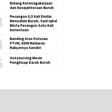
Bidang Ketenagakerjaan
dan Kesejahteraan Buruh
3
Pesangon 0,5 Kali Dinilai
Menzalimi Buruh, Said Iqbal
Minta Pesangon Satu Kali
Ketentuan
4
Banding Atas Putusan
PTUN, KDM Melawan
Rakyatnya Sendiri
5
Outsourcing Mesin
Penghisap Darah Buruh