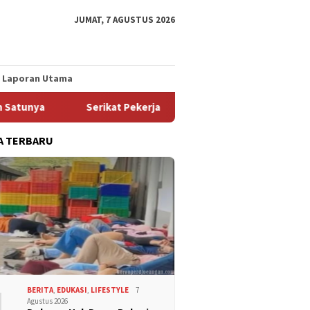
JUMAT, 7 AGUSTUS 2026
Laporan Utama
nya
Serikat Pekerja FSPMI PT Indomarco Prismatama Ca
A TERBARU
1
BERITA
,
EDUKASI
,
LIFESTYLE
7
Agustus 2026