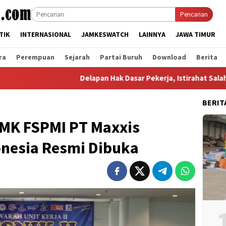
Pencarian
TIK
INTERNASIONAL
JAMKESWATCH
LAINNYA
JAWA TIMUR
ra
Perempuan
Sejarah
Partai Buruh
Download
Berita
Delapan Hak Dasar Pekerja, Istirahat Salah Satu
BERIT
AMK FSPMI PT Maxxis
onesia Resmi Dibuka