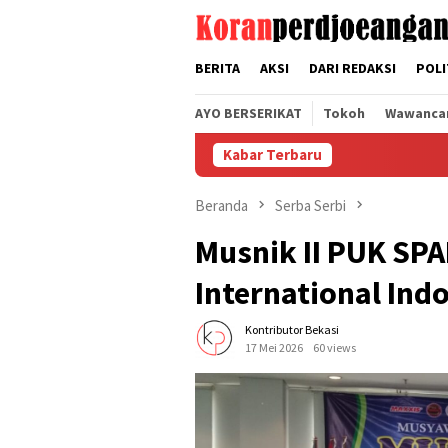
Loncat
tutup
ke
konten
BERITA
AKSI
DARI REDAKSI
POLI
AYO BERSERIKAT
Tokoh
Wawanca
Kabar Terbaru
Beranda
Serba Serbi
Musnik II PUK SP
International Ind
Kontributor Bekasi
17 Mei 2026
60 views