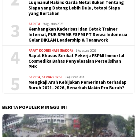
Luqmanul Hakim: Garda Metal Bukan Tentang
Siapa yang Datang Lebih Dulu, tetapi Siapa
yang Bertahan
3
BERITA
9 Agustus 2026
Kembangkan Kaderisasi dan Cetak Trainer
Internal, PUK SPAMK FSPMI PT Seiwa Indonesia
Gelar DIKLAN Leadership & Teamwork
4
RAPAT KOORDINASI (RAKOR)
9 Agustus 2026
Rapat Khusus Serikat Pekerja FSPMI Immortal
Cosmedika Bahas Penyelesaian Perselisihan
PHK
5
BERITA
,
SERBA SERBI
9 Agustus 2026
Mengkaji Arah Kebijakan Pemerintah terhadap
Buruh 2021–2026, Benarkah Makin Pro Buruh?
BERITA POPULER MINGGU INI