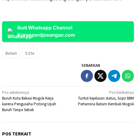
Ikuti Whatsapp Channel
Koranperdjoeangan.com
Batam
S.Ete
SEBARKAN
Navigasi
Pos sebelumnya
Pos berikutnya
Buruh Kota Bekasi Mogok Kerja
Tuntut kejelasan status, Sopir BBM
pos
karena Pengusaha Potong Upah
Pertamina Batam Kembali Mogok
Buruh Tanpa Sebab
POS TERKAIT