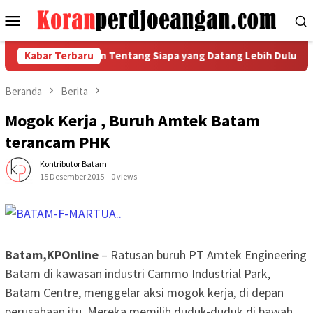
Loncat
Menu
ke
Mobile
konten
 Metal Bukan Tentang Siapa yang Datang Lebih Dulu, tetapi Sia
Kabar Terbaru
Beranda
Berita
Mogok Kerja , Buruh Amtek Batam
terancam PHK
Kontributor Batam
15 Desember 2015
0 views
Batam,KPOnline
– Ratusan buruh PT Amtek Engineering
Batam di kawasan industri Cammo Industrial Park,
Batam Centre, menggelar aksi mogok kerja, di depan
perusahaan itu. Mereka memilih duduk-duduk di bawah