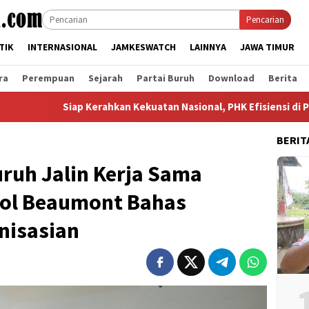
Pencarian
TIK
INTERNASIONAL
JAMKESWATCH
LAINNYA
JAWA TIMUR
ra
Perempuan
Sejarah
Partai Buruh
Download
Berita
iap Kerahkan Kekuatan Nasional, PHK Efisiensi di PT SMA Aeknaba
BERIT
uruh Jalin Kerja Sama
arol Beaumont Bahas
nisasian