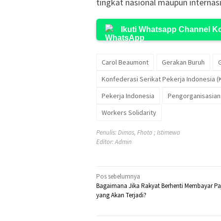
tingkat nasional maupun internasi
Ikuti Whatsapp Channel 
Carol Beaumont
Gerakan Buruh
Konfederasi Serikat Pekerja Indonesia (
Pekerja Indonesia
Pengorganisasian
Workers Solidarity
Penulis: Dimas, Fhoto ; Istimewa
Editor: Admin
Navigasi
Pos sebelumnya
Bagaimana Jika Rakyat Berhenti Membayar Pa
pos
yang Akan Terjadi?