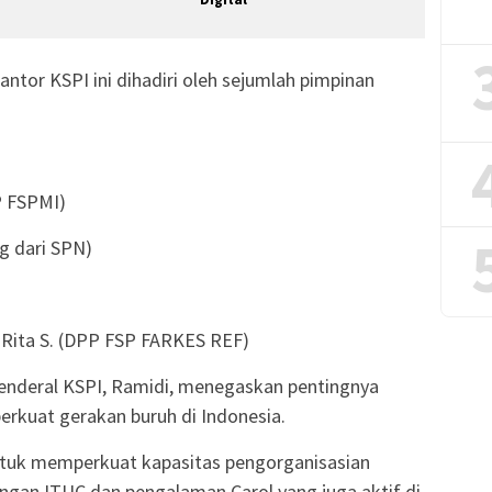
ntor KSPI ini dihadiri oleh sejumlah pimpinan
P FSPMI)
g dari SPN)
 Rita S. (DPP FSP FARKES REF)
enderal KSPI, Ramidi, menegaskan pentingnya
erkuat gerakan buruh di Indonesia.
untuk memperkuat kapasitas pengorganisasian
ungan ITUC dan pengalaman Carol yang juga aktif di