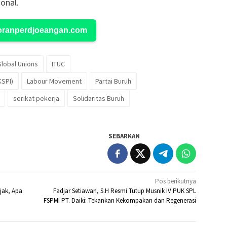
onal.
Koranperdjoeangan.com
Global Unions
ITUC
KSPI)
Labour Movement
Partai Buruh
serikat pekerja
Solidaritas Buruh
SEBARKAN
Pos berikutnya
jak, Apa
Fadjar Setiawan, S.H Resmi Tutup Musnik IV PUK SPL
FSPMI PT. Daiki: Tekankan Kekompakan dan Regenerasi