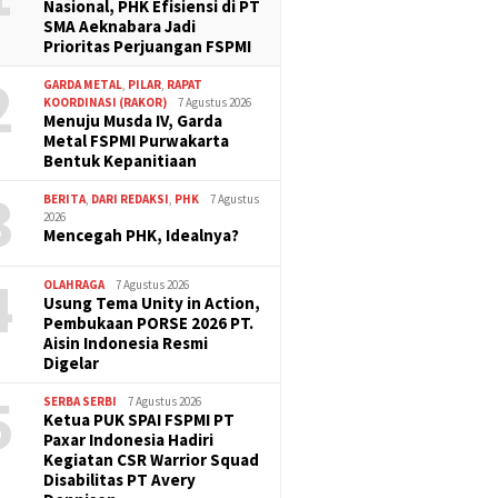
Nasional, PHK Efisiensi di PT
SMA Aeknabara Jadi
Prioritas Perjuangan FSPMI
2
GARDA METAL
,
PILAR
,
RAPAT
KOORDINASI (RAKOR)
7 Agustus 2026
Menuju Musda IV, Garda
Metal FSPMI Purwakarta
Bentuk Kepanitiaan
3
BERITA
,
DARI REDAKSI
,
PHK
7 Agustus
2026
Mencegah PHK, Idealnya?
4
OLAHRAGA
7 Agustus 2026
Usung Tema Unity in Action,
Pembukaan PORSE 2026 PT.
Aisin Indonesia Resmi
Digelar
5
SERBA SERBI
7 Agustus 2026
Ketua PUK SPAI FSPMI PT
Paxar Indonesia Hadiri
Kegiatan CSR Warrior Squad
Disabilitas PT Avery