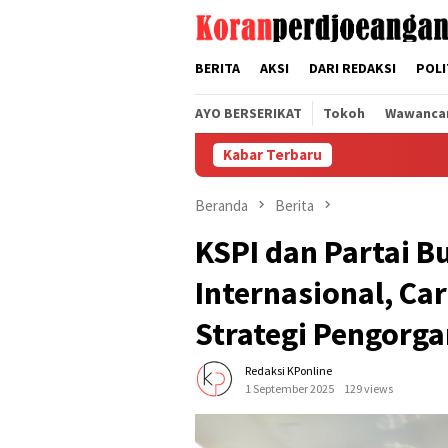
Loncat
tutup
ke
konten
BERITA
AKSI
DARI REDAKSI
POLI
AYO BERSERIKAT
Tokoh
Wawanca
Kabar Terbaru
S
Beranda
Berita
KSPI dan Partai B
Internasional, C
Strategi Pengorga
Redaksi KPonline
1 September 2025
129 views