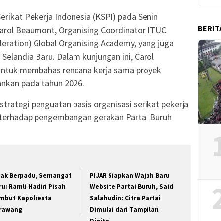
erikat Pekerja Indonesia (KSPI) pada Senin
BERIT
arol Beaumont, Organising Coordinator ITUC
deration) Global Organising Academy, yang juga
Selandia Baru. Dalam kunjungan ini, Carol
 untuk membahas rencana kerja sama proyek
ankan pada tahun 2026.
trategi penguatan basis organisasi serikat pekerja
n terhadap pengembangan gerakan Partai Buruh
jak Berpadu, Semangat
PIJAR Siapkan Wajah Baru
ru: Ramli Hadiri Pisah
Website Partai Buruh, Said
mbut Kapolresta
Salahudin: Citra Partai
rawang
Dimulai dari Tampilan
Digital