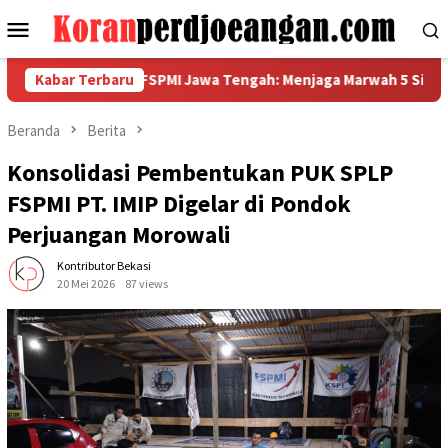
Loncat
Menu
ke
Mobile
konten
 Garda Metal FSPMI Jawa Tengah: Menjaga Marwah 5 Sikap, Bangg
Kabar Terbaru
Beranda
Berita
Konsolidasi Pembentukan PUK SPLP
FSPMI PT. IMIP Digelar di Pondok
Perjuangan Morowali
Kontributor Bekasi
20 Mei 2026
87 views