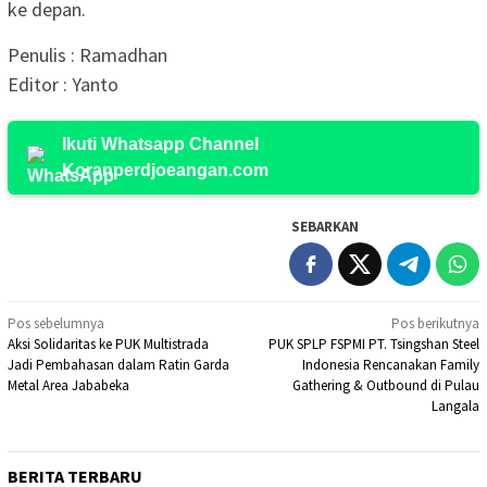
ke depan.
Penulis : Ramadhan
Editor : Yanto
Ikuti Whatsapp Channel
Koranperdjoeangan.com
SEBARKAN
Navigasi
Pos sebelumnya
Pos berikutnya
Aksi Solidaritas ke PUK Multistrada
PUK SPLP FSPMI PT. Tsingshan Steel
pos
Jadi Pembahasan dalam Ratin Garda
Indonesia Rencanakan Family
Metal Area Jababeka
Gathering & Outbound di Pulau
Langala
BERITA TERBARU