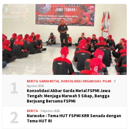
1
BERITA
,
GARDA METAL
,
KONSOLIDASI ORGANISASI
,
PILAR
9
Agustus 2026
Konsolidasi Akbar Garda Metal FSPMI Jawa
Tengah: Menjaga Marwah 5 Sikap, Bangga
Berjuang Bersama FSPMI
2
BERITA
9 Agustus 2026
Narwoko : Tema HUT FSPMI KRR Senada dengan
Tema HUT RI