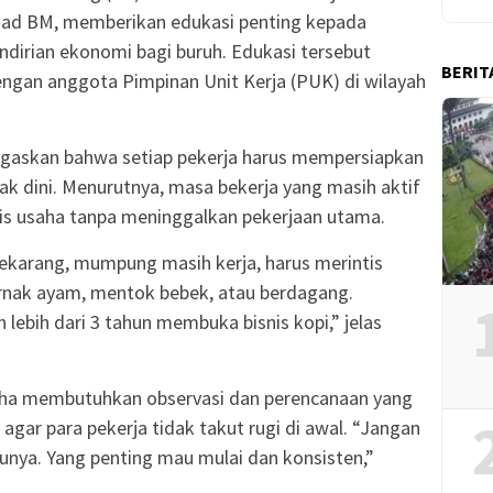
uad BM, memberikan edukasi penting kepada
dirian ekonomi bagi buruh. Edukasi tersebut
BERIT
gan anggota Pimpinan Unit Kerja (PUK) di wilayah
askan bahwa setiap pekerja harus mempersiapkan
ak dini. Menurutnya, masa bekerja yang masih aktif
is usaha tanpa meninggalkan pekerjaan utama.
sekarang, mumpung masih kerja, harus merintis
ernak ayam, mentok bebek, atau berdagang.
 lebih dari 3 tahun membuka bisnis kopi,” jelas
ha membutuhkan observasi dan perencanaan yang
gar para pekerja tidak takut rugi di awal. “Jangan
munya. Yang penting mau mulai dan konsisten,”