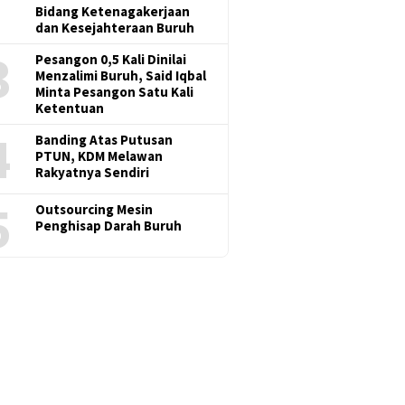
Bidang Ketenagakerjaan
dan Kesejahteraan Buruh
3
Pesangon 0,5 Kali Dinilai
Menzalimi Buruh, Said Iqbal
Minta Pesangon Satu Kali
Ketentuan
4
Banding Atas Putusan
PTUN, KDM Melawan
Rakyatnya Sendiri
5
Outsourcing Mesin
Penghisap Darah Buruh