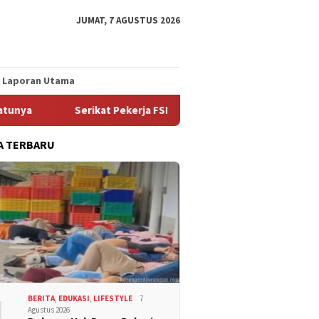
JUMAT, 7 AGUSTUS 2026
Laporan Utama
Serikat Pekerja FSPMI PT Indomarco Prismatama Cabang J
A TERBARU
1
BERITA
,
EDUKASI
,
LIFESTYLE
7
Agustus 2026