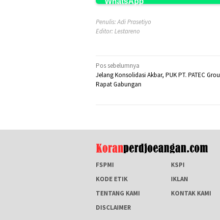
Penulis: Adi Prasetiyo
Editor: Lestareno
Navigasi
Pos sebelumnya
Jelang Konsolidasi Akbar, PUK PT. PATEC Gro
pos
Rapat Gabungan
FSPMI
KSPI
KODE ETIK
IKLAN
TENTANG KAMI
KONTAK KAMI
DISCLAIMER