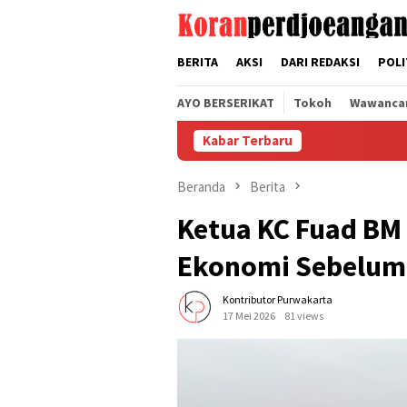
Loncat
tutup
ke
konten
BERITA
AKSI
DARI REDAKSI
POLI
AYO BERSERIKAT
Tokoh
Wawanca
Kabar Terbaru
Beranda
Berita
Ketua KC Fuad BM 
Ekonomi Sebelum
Kontributor Purwakarta
17 Mei 2026
81 views