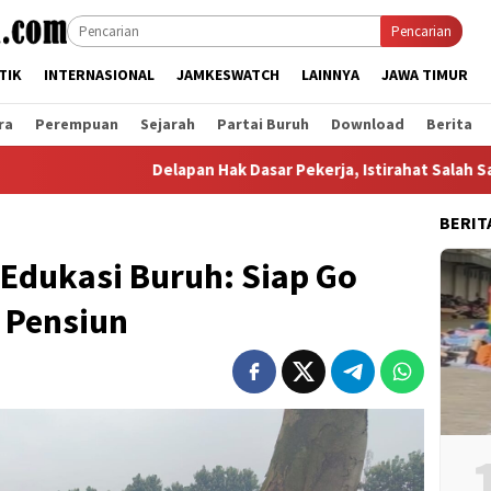
Pencarian
TIK
INTERNASIONAL
JAMKESWATCH
LAINNYA
JAWA TIMUR
ra
Perempuan
Sejarah
Partai Buruh
Download
Berita
Delapan Hak Dasar Pekerja, Istirahat Salah Satunya
BERIT
Edukasi Buruh: Siap Go
 Pensiun