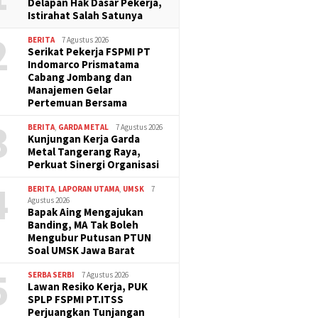
Delapan Hak Dasar Pekerja,
Istirahat Salah Satunya
2
BERITA
7 Agustus 2026
Serikat Pekerja FSPMI PT
Indomarco Prismatama
Cabang Jombang dan
Manajemen Gelar
Pertemuan Bersama
3
BERITA
,
GARDA METAL
7 Agustus 2026
Kunjungan Kerja Garda
Metal Tangerang Raya,
Perkuat Sinergi Organisasi
4
BERITA
,
LAPORAN UTAMA
,
UMSK
7
Agustus 2026
Bapak Aing Mengajukan
Banding, MA Tak Boleh
Mengubur Putusan PTUN
Soal UMSK Jawa Barat
5
SERBA SERBI
7 Agustus 2026
Lawan Resiko Kerja, PUK
SPLP FSPMI PT.ITSS
Perjuangkan Tunjangan