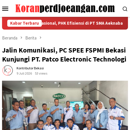
Loncat
Menu
ke
Mobile
konten
an Kekuatan Nasional, PHK Efisiensi di PT SMA Aeknabara Jadi Pr
Kabar Terbaru
Beranda
Berita
Jalin Komunikasi, PC SPEE FSPMI Bekasi
Kunjungi PT. Patco Electronic Technologi
Kontributor Bekasi
9 Juli 2026
53 views