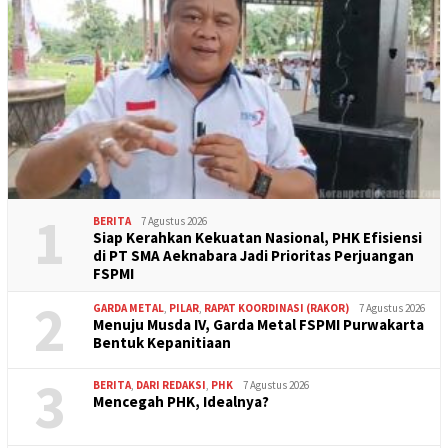
1
BERITA
7 Agustus 2026
Siap Kerahkan Kekuatan Nasional, PHK Efisiensi
di PT SMA Aeknabara Jadi Prioritas Perjuangan
FSPMI
2
GARDA METAL
,
PILAR
,
RAPAT KOORDINASI (RAKOR)
7 Agustus 2026
Menuju Musda IV, Garda Metal FSPMI Purwakarta
Bentuk Kepanitiaan
3
BERITA
,
DARI REDAKSI
,
PHK
7 Agustus 2026
Mencegah PHK, Idealnya?