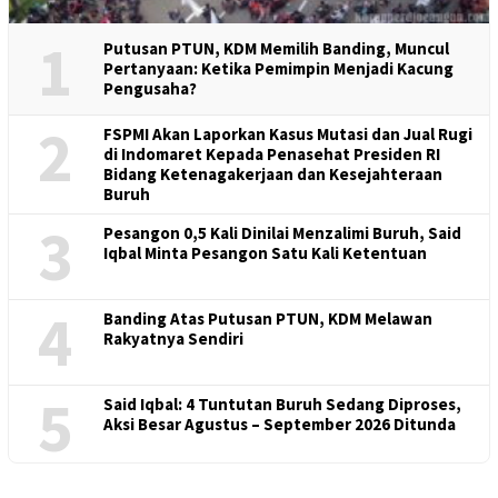
1
Putusan PTUN, KDM Memilih Banding, Muncul
Pertanyaan: Ketika Pemimpin Menjadi Kacung
Pengusaha?
2
FSPMI Akan Laporkan Kasus Mutasi dan Jual Rugi
di Indomaret Kepada Penasehat Presiden RI
Bidang Ketenagakerjaan dan Kesejahteraan
Buruh
3
Pesangon 0,5 Kali Dinilai Menzalimi Buruh, Said
Iqbal Minta Pesangon Satu Kali Ketentuan
4
Banding Atas Putusan PTUN, KDM Melawan
Rakyatnya Sendiri
5
Said Iqbal: 4 Tuntutan Buruh Sedang Diproses,
Aksi Besar Agustus – September 2026 Ditunda