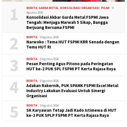
1
BERITA
,
GARDA METAL
,
KONSOLIDASI ORGANISASI
,
PILAR
9
Agustus 2026
Konsolidasi Akbar Garda Metal FSPMI Jawa
Tengah: Menjaga Marwah 5 Sikap, Bangga
Berjuang Bersama FSPMI
2
BERITA
9 Agustus 2026
Narwoko : Tema HUT FSPMI KRR Senada dengan
Tema HUT RI
3
BERITA
9 Agustus 2026
Pesan Penting Agus Pitono pada Peringatan
HUT ke-2 PUK SPL FSPMI PT Kerta Rajasa Raya
4
BERITA
9 Agustus 2026
Adakan Rakernik, PUK SPAMK FSPMI Excel Metal
Industry Lakukan Evaluasi Untuk Sinergi
Organisasi
5
BERITA
9 Agustus 2026
SK Karyawan Tetap Jadi Kado Istimewa di HUT
ke-2 PUK SPLP FSPMI PT Kerta Rajasa Raya