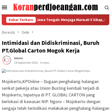
Loncat
Menu
ke
Mobile
konten
a Metal FSPMI Jawa Tengah: Menjaga Marwah 5 Sikap, Bangga Ber
Kabar Terbaru
Beranda
Delik
Intimidasi dan Didiskriminasi, Buruh
PT.Global Carton Mogok Kerja
Admin
24 September 2016
0 views
Mojokerto,KPOnline – Dugaan penghalang-halangan
serikat pekerja atau Union Busting kembali terjadi di
Mojokerto, tepatnya di PT. GLOBAL CARTON yang
berlokasi di kawasan NIP. Ngoro – Mojokerto dengan
sengaja telah terindikasi melakukan penghalang-halangan