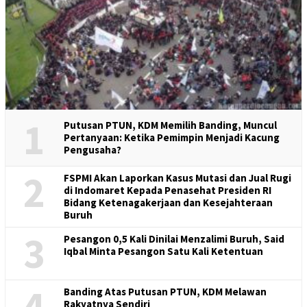
1
Putusan PTUN, KDM Memilih Banding, Muncul
Pertanyaan: Ketika Pemimpin Menjadi Kacung
Pengusaha?
2
FSPMI Akan Laporkan Kasus Mutasi dan Jual Rugi
di Indomaret Kepada Penasehat Presiden RI
Bidang Ketenagakerjaan dan Kesejahteraan
Buruh
3
Pesangon 0,5 Kali Dinilai Menzalimi Buruh, Said
Iqbal Minta Pesangon Satu Kali Ketentuan
4
Banding Atas Putusan PTUN, KDM Melawan
Rakyatnya Sendiri