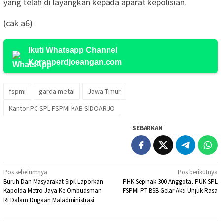
yang telah di layangkan kepada aparat kepolisian.
(cak a6)
Ikuti Whatsapp Channel
Koranperdjoeangan.com
fspmi
garda metal
Jawa Timur
Kantor PC SPL FSPMI KAB SIDOARJO
SEBARKAN
Navigasi
Pos sebelumnya
Pos berikutnya
Buruh Dan Masyarakat Sipil Laporkan
PHK Sepihak 300 Anggota, PUK SPL
pos
Kapolda Metro Jaya Ke Ombudsman
FSPMI PT BSB Gelar Aksi Unjuk Rasa
Ri Dalam Dugaan Maladministrasi