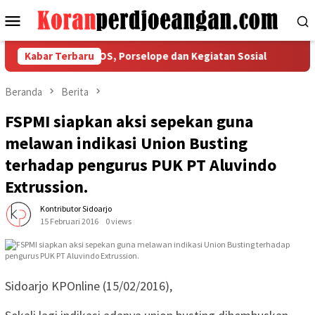
Loncat
Menu
ke
Mobile
konten
 Ketaatan COS, Porselope dan Kegiatan Sosial
Kabar Terbaru
Isu Keker
Beranda
Berita
FSPMI siapkan aksi sepekan guna
melawan indikasi Union Busting
terhadap pengurus PUK PT Aluvindo
Extrussion.
Kontributor Sidoarjo
15 Februari 2016
0 views
Sidoarjo KPOnline (15/02/2016),